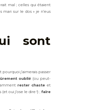
ait mal ; celles qui étaient
 mari sur le dos » je n’eus
ui sont
st pourquoi j’aimerais passer
 sûrement oublié
(ou peut-
tamment
rester chaste
et
t oui j’ose le dire !) ;
faire