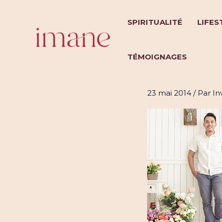
Aller
au
SPIRITUALITÉ
LIFES
contenu
TÉMOIGNAGES
Comment r
23 mai 2014
/ Par
In