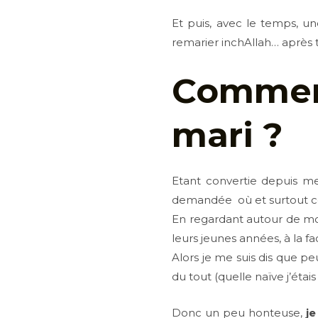
Et puis, avec le temps, un
remarier inchAllah… après 
Commen
mari ?
Etant convertie depuis me
demandée où et surtout com
En regardant autour de mo
leurs jeunes années, à la f
Alors je me suis dis que pe
du tout (quelle naïve j’étais !
Donc un peu honteuse,
je