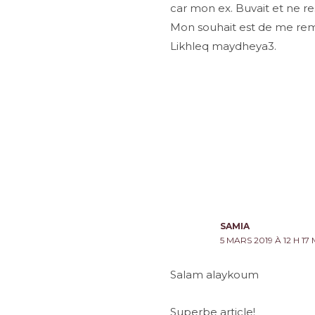
car mon ex. Buvait et ne re
Mon souhait est de me remar
Likhleq maydheya3.
SAMIA
5 MARS 2019 À 12 H 17 
Salam alaykoum
Superbe article!