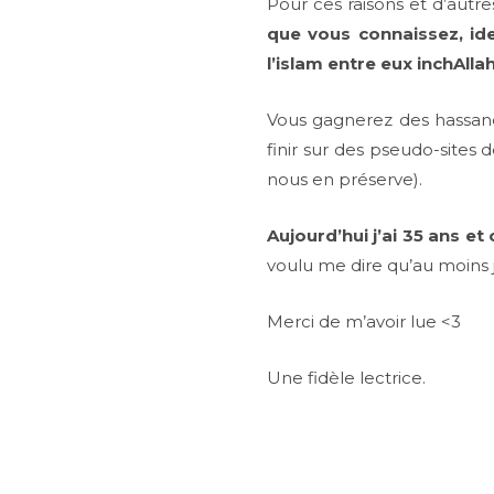
Pour ces raisons et d’autre
que vous connaissez, id
l’islam entre eux inchAllah
Vous gagnerez des hassanet
finir sur des pseudo-site
nous en préserve).
Aujourd’hui j’ai 35 ans e
voulu me dire qu’au moins j
Merci de m’avoir lue <3
Une fidèle lectrice.