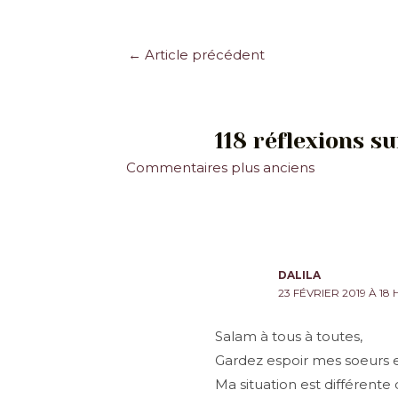
Navigation
←
Article précédent
des
articles
118 réflexions 
Commentaires
Commentaires plus anciens
plus
récents
DALILA
23 FÉVRIER 2019 À 18 H
Salam à tous à toutes,
Gardez espoir mes soeurs et
Ma situation est différente 