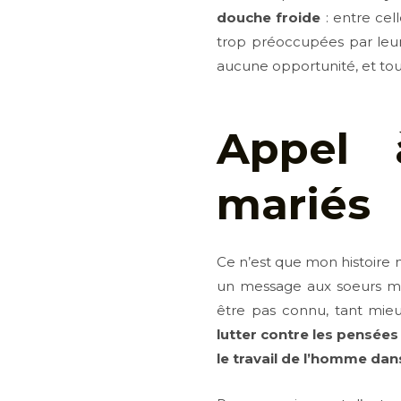
douche froide
: entre cell
trop préoccupées par leur 
aucune opportunité, et touj
Appel 
mariés
Ce n’est que mon histoire ma
un message aux soeurs m
être pas connu, tant mie
lutter contre les pensée
le travail de l’homme dans