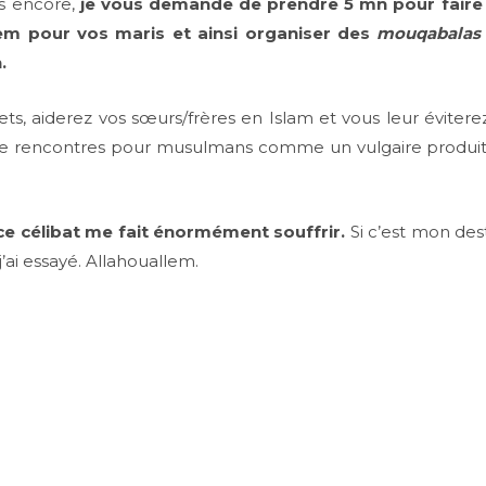
s encore,
je vous demande de prendre 5 mn pour faire u
em pour vos maris et ainsi organiser des
mouqabalas
.
s, aiderez vos sœurs/frères en Islam et vous leur éviterez
s de rencontres pour musulmans comme un vulgaire produi
t ce célibat me fait énormément souffrir.
Si c’est mon desti
’ai essayé. Allahouallem.