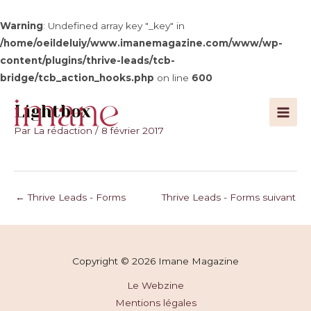
Warning
: Undefined array key "_key" in
/home/oeildeluiy/www.imanemagazine.com/www/wp-
content/plugins/thrive-leads/tcb-
bridge/tcb_action_hooks.php
on line
600
Aller
Lightbox
au
Main
contenu
Par
La rédaction
/
8 février 2017
Men
Navigation
←
Thrive Leads - Forms
Thrive Leads - Forms suivant
des
précédent
→
articles
Copyright © 2026 Imane Magazine
Le Webzine
Mentions légales