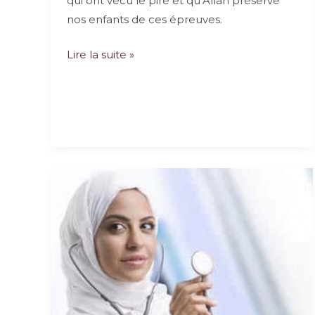
qui ont vécu le pire et qu’Allah préserve
nos enfants de ces épreuves.
J’ai
Lire la suite »
mal
à
mon
corps…