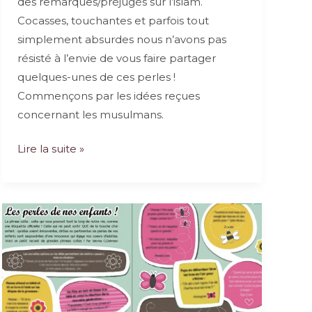
des remarques/préjugés sur l’islam.
Cocasses, touchantes et parfois tout
simplement absurdes nous n’avons pas
résisté à l’envie de vous faire partager
quelques-unes de ces perles !
Commençons par les idées reçues
concernant les musulmans.
Musulmans
Lire la suite »
:
préjugés
et
idées
reçues