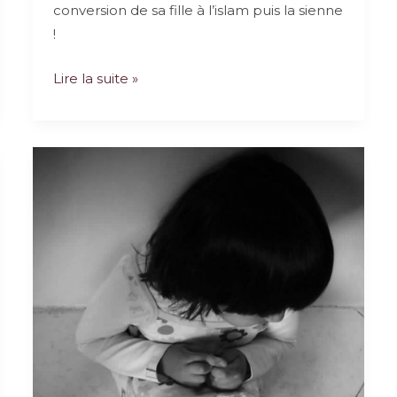
conversion de sa fille à l’islam puis la sienne
!
Quand
Lire la suite »
une
fille
et
sa
mère
se
convertissent
à
l’Islam…