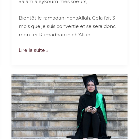
Salam aleykoum mes soeurs,
Bientôt le ramadan inchaAllah. Cela fait 3
mois que je suis convertie et se sera donc
mon 1er Ramadhan in ch’Allah.
Premier
Lire la suite »
Ramadan
d’une
convertie