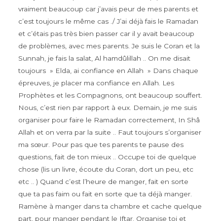
vraiment beaucoup car j’avais peur de mes parents et
c’est toujours le même cas ./ J’ai déjà fais le Ramadan
et c’étais pas très bien passer car il y avait beaucoup
de problèmes, avec mes parents. Je suis le Coran et la
Sunnah, je fais la salat, Al hamdûlillah .. On me disait
toujours » Elda, ai confiance en Allah » Dans chaque
épreuves, je placer ma confiance en Allah. Les
Prophètes et les Compagnons, ont beaucoup souffert.
Nous, c’est rien par rapport à eux. Demain, je me suis
organiser pour faire le Ramadan correctement, In Shâ
Allah et on verra par la suite .. Faut toujours s’organiser
ma sœur. Pour pas que tes parents te pause des
questions, fait de ton mieux .. Occupe toi de quelque
chose (lis un livre, écoute du Coran, dort un peu, etc
etc .. ) Quand c’est l’heure de manger, fait en sorte
que ta pas faim ou fait en sorte que ta déjà manger.
Ramène à manger dans ta chambre et cache quelque
part, pour manger pendant le Iftar. Organise toi et