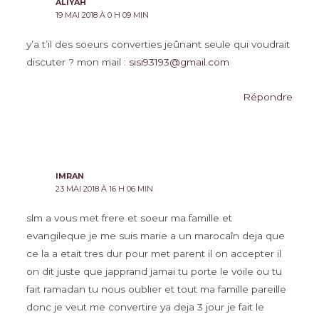
ALIYAH
19 MAI 2018 À 0 H 09 MIN
y’a t’il des soeurs converties jeûnant seule qui voudrait
discuter ? mon mail :
sisi93193@gmail.com
Répondre
IMRAN
23 MAI 2018 À 16 H 06 MIN
slm a vous met frere et soeur ma famille et
evangileque je me suis marie a un marocaîn deja que
ce la a etait tres dur pour met parent il on accepter il
on dit juste que japprand jamai tu porte le voile ou tu
fait ramadan tu nous oublier et tout ma famille pareille
donc je veut me convertire ya deja 3 jour je fait le