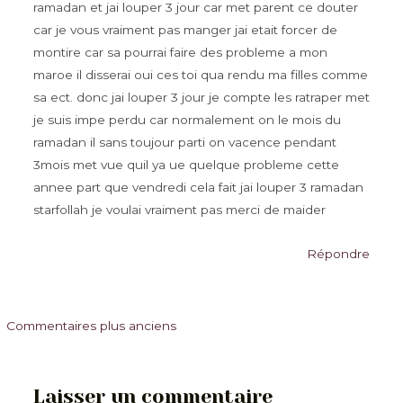
ramadan et jai louper 3 jour car met parent ce douter
car je vous vraiment pas manger jai etait forcer de
montire car sa pourrai faire des probleme a mon
maroe il disserai oui ces toi qua rendu ma filles comme
sa ect. donc jai louper 3 jour je compte les ratraper met
je suis impe perdu car normalement on le mois du
ramadan il sans toujour parti on vacence pendant
3mois met vue quil ya ue quelque probleme cette
annee part que vendredi cela fait jai louper 3 ramadan
starfollah je voulai vraiment pas merci de maider
Répondre
Commentaires
Commentaires plus anciens
plus
récents
Laisser un commentaire