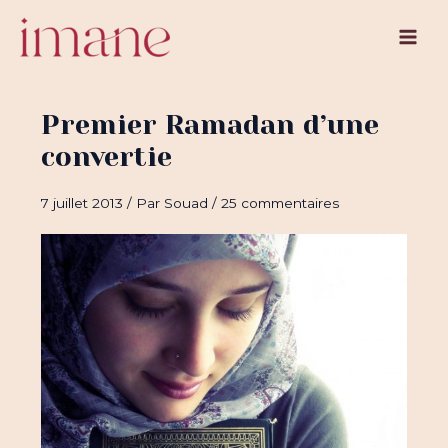
Aller
au
Main
contenu
Men
Premier Ramadan d’une
convertie
7 juillet 2013
/ Par
Souad
/
25 commentaires