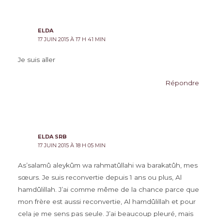
plus
récents
ELDA
17 JUIN 2015 À 17 H 41 MIN
Je suis aller
Répondre
ELDA SRB
17 JUIN 2015 À 18 H 05 MIN
As’salamû aleykûm wa rahmatûllahi wa barakatûh, mes
sœurs. Je suis reconvertie depuis 1 ans ou plus, Al
hamdûlillah. J’ai comme même de la chance parce que
mon frère est aussi reconvertie, Al hamdûlillah et pour
cela je me sens pas seule. J’ai beaucoup pleuré, mais