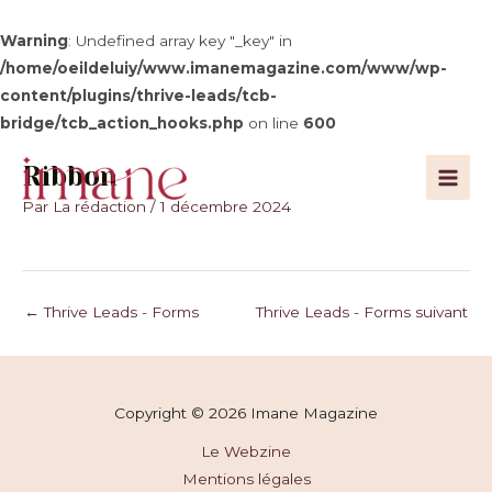
Warning
: Undefined array key "_key" in
/home/oeildeluiy/www.imanemagazine.com/www/wp-
content/plugins/thrive-leads/tcb-
bridge/tcb_action_hooks.php
on line
600
Aller
Ribbon
au
Main
contenu
Par
La rédaction
/
1 décembre 2024
Men
Navigation
←
Thrive Leads - Forms
Thrive Leads - Forms suivant
des
précédent
→
articles
Copyright © 2026 Imane Magazine
Le Webzine
Mentions légales