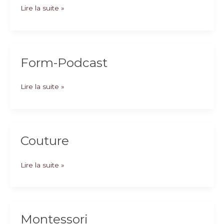
ebook-
Lire la suite »
sagesse
Form-Podcast
Form-
Lire la suite »
Podcast
Couture
Couture
Lire la suite »
Montessori