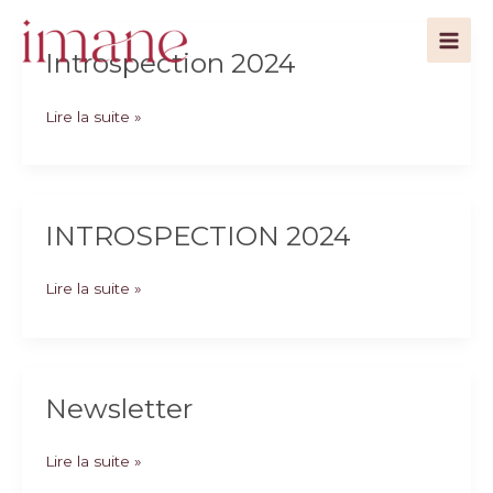
Aller
au
Main
Introspection 2024
contenu
Men
Introspection
Lire la suite »
2024
INTROSPECTION 2024
INTROSPECTION
Lire la suite »
2024
Newsletter
Newsletter
Lire la suite »