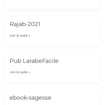
Sagesse-
2022
Rajab-2021
Rajab-
Lire la suite »
2021
Pub LarabeFacile
Pub
Lire la suite »
LarabeFacile
ebook-sagesse