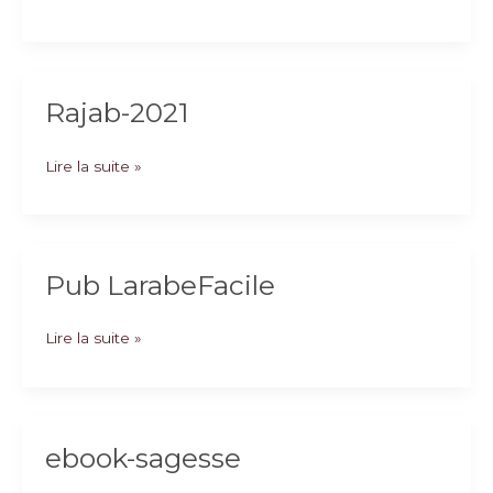
Sagesse-
2022
Rajab-2021
Rajab-
Lire la suite »
2021
Pub LarabeFacile
Pub
Lire la suite »
LarabeFacile
ebook-sagesse