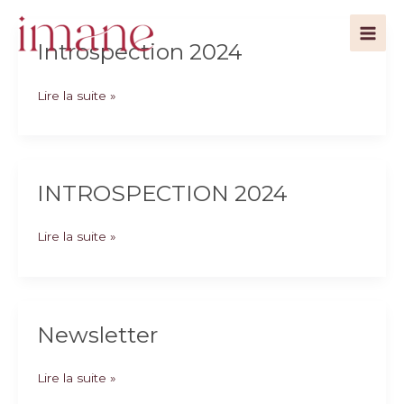
Aller
au
Main
Introspection 2024
contenu
Men
Introspection
Lire la suite »
2024
INTROSPECTION 2024
INTROSPECTION
Lire la suite »
2024
Newsletter
Newsletter
Lire la suite »