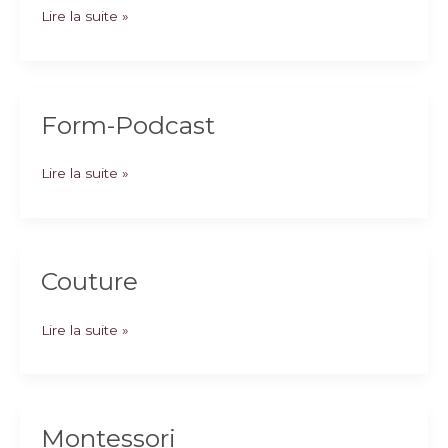
ebook-
Lire la suite »
sagesse
Form-Podcast
Form-
Lire la suite »
Podcast
Couture
Couture
Lire la suite »
Montessori