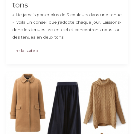
tons
« Ne jamais porter plus de 3 couleurs dans une tenue
», voilà un conseil que j’adopte chaque jour. Laissons-
donc les tenues arc-en-ciel et concentrons-nous sur
des tenues en deux tons.
La
Lire la suite »
mode
mastoura
en
deux
tons