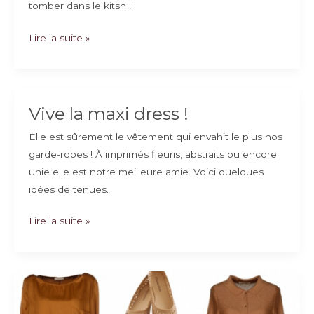
tomber dans le kitsh !
Votre
Lire la suite »
tenue
de
l’Aid
:
Vive la maxi dress !
inspiration
Elle est sûrement le vêtement qui envahit le plus nos
indienne
garde-robes ! À imprimés fleuris, abstraits ou encore
unie elle est notre meilleure amie. Voici quelques
idées de tenues.
Vive
Lire la suite »
la
maxi
dress !