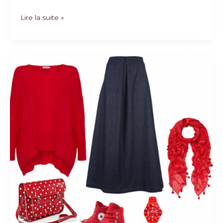
La
Lire la suite »
mode
version
éthique