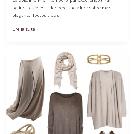
Le pois, imprimé intemporel par excellence ! Par
petites touches, il donnera une allure sobre mais
élégante. Toutes à pois !
Toutes
Lire la suite »
à
pois
!