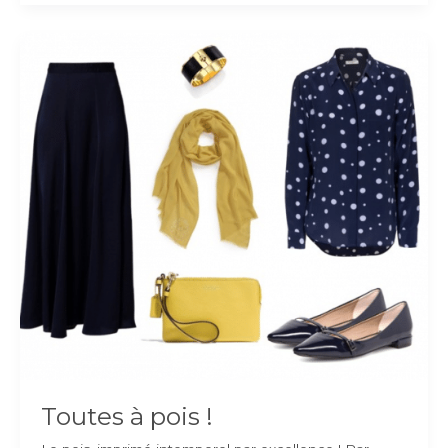
été
:
comment
s’habiller
?
Toutes à pois !