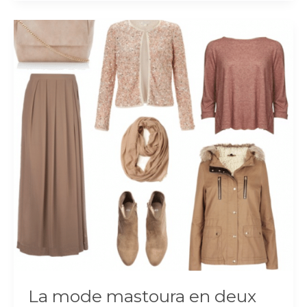
:
et
les
ados
dans
tout
ça
?
La mode mastoura en deux