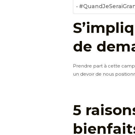
#QuandJeSeraiGrand
S’impliq
de dem
Prendre part à cette campa
un devoir de nous position
5 raison
bienfai