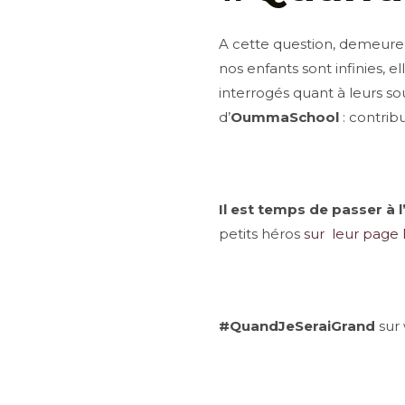
A cette question, demeure 
nos enfants sont infinies, 
interrogés quant à leurs sou
d’
OummaSchool
: contribu
Il est temps de passer à 
petits héros
sur leur page
#QuandJeSeraiGrand
sur