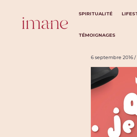
Aller
au
SPIRITUALITÉ
LIFES
contenu
TÉMOIGNAGES
5 raisons
6 septembre 2016
/