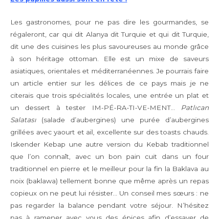
Les gastronomes, pour ne pas dire les gourmandes, se
régaleront, car qui dit Alanya dit Turquie et qui dit Turquie,
dit une des cuisines les plus savoureuses au monde grâce
à son héritage ottoman. Elle est un mixe de saveurs
asiatiques, orientales et méditerranéennes. Je pourrais faire
un article entier sur les délices de ce pays mais je ne
citerais que trois spécialités locales, une entrée un plat et
un dessert à tester IM-PÉ-RA-TI-VE-MENT…
Patlıcan
Salatası
(salade d’aubergines) une purée d’aubergines
grillées avec yaourt et ail, excellente sur des toasts chauds.
Iskender Kebap une autre version du Kebab traditionnel
que l’on connaît, avec un bon pain cuit dans un four
traditionnel en pierre et le meilleur pour la fin la Baklava au
noix (baklawa) tellement bonne que même après un repas
copieux on ne peut lui résister… Un conseil mes sœurs : ne
pas regarder la balance pendant votre séjour. N’hésitez
pas à ramener avec vous des épices afin d’essayer de