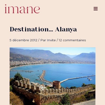
Aller
au
Main
contenu
Men
Destination… Alanya
5 décembre 2012
/ Par
Invite
/
12 commentaires