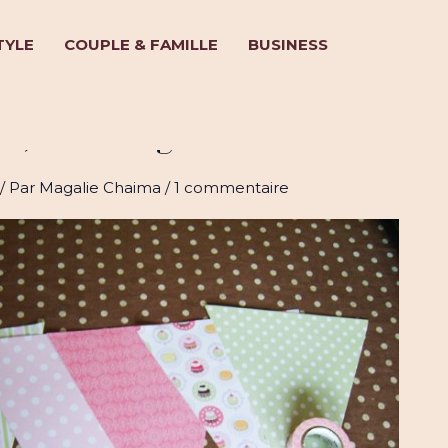
TYLE
COUPLE & FAMILLE
BUSINESS
s, c’est mignon !
/ Par
Magalie Chaima
/
1 commentaire