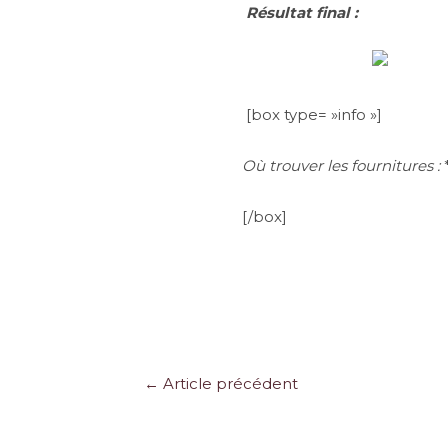
Résultat final :
[box type= »info »]
Où trouver les fournitures :
*
[/box]
Navigation
←
Article précédent
des
articles