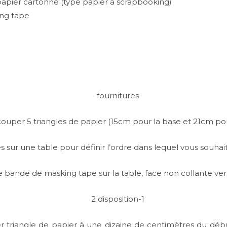
 papier cartonné (type papier à scrapbooking)
ng tape
er 5 triangles de papier (15cm pour la base et 21cm pour
s sur une table pour définir l’ordre dans lequel vous souhaite
bande de masking tape sur la table, face non collante vers
r triangle de papier à une dizaine de centimètres du dé