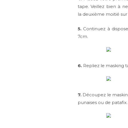
tape. Veillez bien à n
la deuxième moitié sur 
5.
Continuez à disposer
7cm.
6.
Repliez le masking t
7.
Découpez le masking t
punaises ou de patafix.