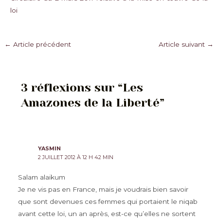
loi
Navigation
←
Article précédent
Article suivant
→
des
articles
3 réflexions sur “Les
Amazones de la Liberté”
YASMIN
2 JUILLET 2012 À 12 H 42 MIN
Salam alaikum
Je ne vis pas en France, mais je voudrais bien savoir
que sont devenues ces femmes qui portaient le niqab
avant cette loi, un an après, est-ce qu’elles ne sortent