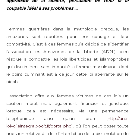
approbatif de la société, persuadée de tenir là le
coupable idéal à ses problèmes …
Femmes guerrières dans la mythologie grecque, les
amazones sont réputées pour leur courage et leur
combativité. C’est à ces femmes qu’a décidé de s’identifier
l’association les Amazones de la Liberté (AD2L), bien
résolue à combattre les lois liberticides et islamophobes
qui discriminent sans impunité la femme musulmane, dont
le point culminant est à ce jour cette loi aberrante sur le
niqab.
L’association offre aux femmes victimes de ces lois un
soutien moral, mais également financier et juridique,
lorsque cela est nécessaire, via une permanence
téléphonique ainsi qu’un forum (
http://anti-
loivoileintegral.xooit.fr/portal.php
), où l’on peut poser toute
question relative à la loi d’interdiction de la dissimulation du