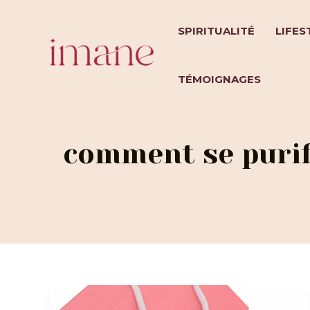
Aller
au
SPIRITUALITÉ
LIFES
contenu
TÉMOIGNAGES
comment se purif