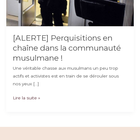
[ALERTE] Perquisitions en
chaîne dans la communauté
musulmane !
Une véritable chasse aux musulmans un peu trop
actifs et activistes est en train de se dérouler sous
nos yeux […]
[ALERTE]
Lire la suite »
Perquisitions
en
chaîne
dans
la