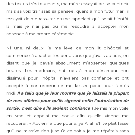
des textos très touchants, ma mère essayait de se contenir
mais sa voix trahissait sa pensée, quant à mon futur mari, il
essayait de me rassurer en me rappelant qu’il serait bientôt
là mais je n’ai pas pu me résoudre à accepter mon
absence à ma propre cérémonie.
Ni une, ni deux, je me lève de mon lit d’hôpital et
commence à arracher les perfusions que j’avais au bras, en
disant que je devais absolument m’absenter quelques
heures. Les médecins, habitués à mon désamour non
dissimulé pour l’hôpital, n’avaient pas confiance et ont
accepté à contrecœur de me laisser partir pour l’après
midi.
Il a fallu que je leur montre que je laissais la plupart
de mes affaires pour qu’ils signent enfin l’autorisation de
sortie, c’est dire s’ils avaient confiance !
Je mis mon voile
en vrac et appelai ma soeur afin qu’elle vienne me
récupérer. « Advienne que pourra, ya Allah s’Il te plait fasse
qu’il ne m’arrive rien jusqu’à ce soir » je me répétais sans