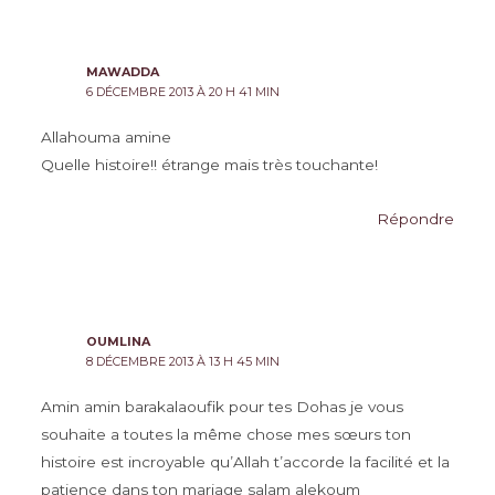
MAWADDA
6 DÉCEMBRE 2013 À 20 H 41 MIN
Allahouma amine
Quelle histoire!! étrange mais très touchante!
Répondre
OUMLINA
8 DÉCEMBRE 2013 À 13 H 45 MIN
Amin amin barakalaoufik pour tes Dohas je vous
souhaite a toutes la même chose mes sœurs ton
histoire est incroyable qu’Allah t’accorde la facilité et la
patience dans ton mariage salam alekoum