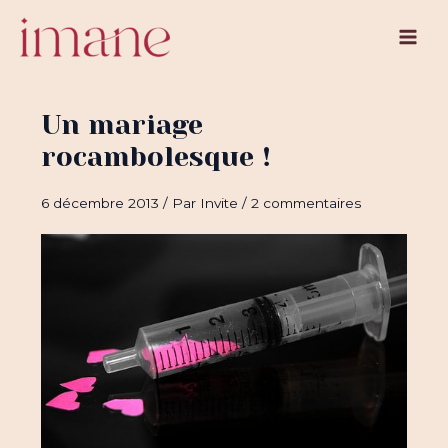
Aller
au
Main
contenu
Men
Un mariage
rocambolesque !
6 décembre 2013
/ Par
Invite
/
2 commentaires