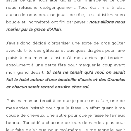
savoir ce que nous attendions d’un mariage et ce que
nous refusions catégoriquement. Tout était mis à plat,
aucun de nous deux ne jouait de rôle, la salat istikhara en
boucle et l’honnêteté ont fini par payer :
nous allions nous
marier par la grâce d’Allah.
J’avais donc décidé d’organiser une sorte de gros goûter
avec du thé, des gâteaux et quelques dragées pour faire
plaisir à ma maman ainsi qu’à mes amies qui tenaient
absolument à une petite fête pour marquer le coup avant
mon grand départ.
Si cela ne tenait qu’à moi, on aurait
fait le halal autour d’une bouteille d’oasis et des Granolas
et chacun serait rentré ensuite chez soi.
Puis ma maman tenait à ce que je porte un caftan, une de
mes amies insistait pour que je fasse un effort quant à ma
coupe de cheveux, une autre pour que je fasse le fameux
henna… J’ai cédé à chacune de leurs demandes, plus pour
leur faire plaisir que pour moi-même. Je me rappelle avoir