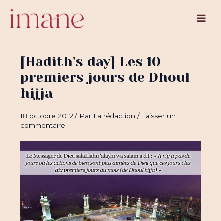
Aller
au
Main
contenu
Men
[Hadith’s day] Les 10
premiers jours de Dhoul
hijja
18 octobre 2012
/ Par
La rédaction
/
Laisser un
commentaire