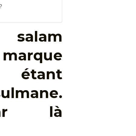
?
 salam
e marque
 étant
ulmane.
par là