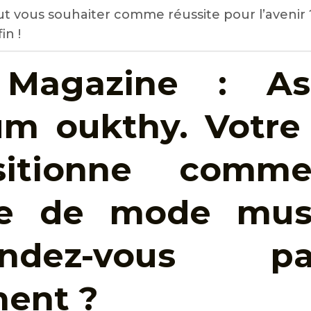
t vous souhaiter comme réussite pour l’avenir 
in !
 Magazine : As
um oukthy. Votr
sitionne comme
ice de mode mus
tendez-vous 
ent ?