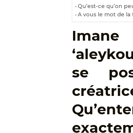
Qu’est-ce qu’on peu
A vous le mot de la f
Imane
‘aleyko
se po
créatr
Qu’en
exactem