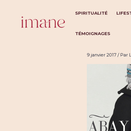
Aller
au
SPIRITUALITÉ
LIFES
contenu
TÉMOIGNAGES
A la ren
9 janvier 2017
/ Par