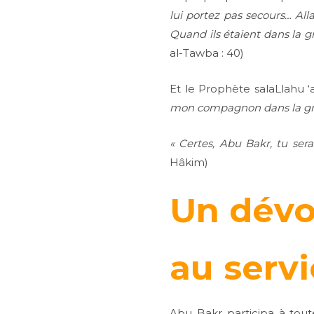
lui portez pas secours… All
Quand ils étaient dans la gr
al-Tawba : 40)
Et le Prophète salaLlahu ‘a
mon compagnon dans la gr
« Certes, Abu Bakr, tu ser
Hâkim)
Un dévo
au servi
Abu Bakr participa à tout