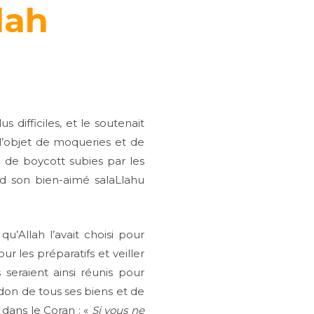
lah
à
 difficiles, et le soutenait
l’objet de moqueries et de
s de boycott subies par les
ad son bien-aimé salaLlahu
u’Allah l’avait choisi pour
r les préparatifs et veiller
seraient ainsi réunis pour
don de tous ses biens et de
 dans le Coran : «
Si vous ne