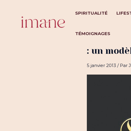
Aller
au
SPIRITUALITÉ
LIFES
contenu
TÉMOIGNAGES
Abu Bakr a
: un modè
5 janvier 2013
/ Par
J