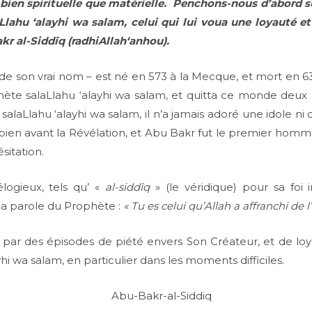
 bien spirituelle que matérielle. Penchons-nous d’abord 
lahu ‘alayhi wa salam, celui qui lui voua une loyauté et 
 al-Siddîq (radhiAllah‘anhou).
de son vrai nom – est né en 573 à la Mecque, et mort en 6
ète salaLlahu ‘alayhi wa salam, et quitta ce monde deux 
salaLlahu ‘alayhi wa salam, il n’a jamais adoré une idole n
bien avant la Révélation, et Abu Bakr fut le premier homm
sitation.
élogieux, tels qu’ «
al-siddîq
» (le véridique) pour sa foi 
à la parole du Prophète :
« Tu es celui qu’Allah a affranchi de l’
 par des épisodes de piété envers Son Créateur, et de lo
 wa salam, en particulier dans les moments difficiles.