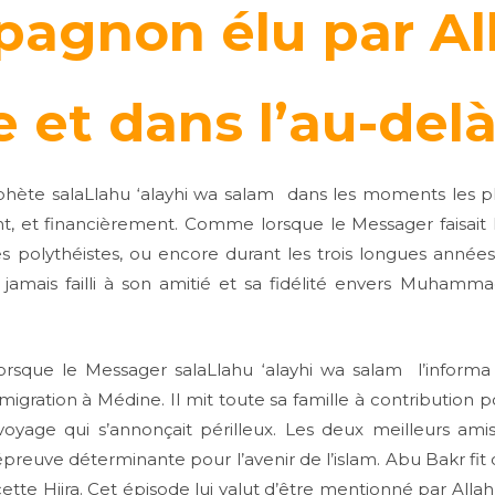
agnon élu par Al
e et dans l’au-del
phète salaLlahu ‘alayhi wa salam dans les moments les plus
 et financièrement. Comme lorsque le Messager faisait 
s polythéistes, ou encore durant les trois longues année
amais failli à son amitié et sa fidélité envers Muhamm
rsque le Messager salaLlahu ‘alayhi wa salam l’informa q
ration à Médine. Il mit toute sa famille à contribution pou
age qui s’annonçait périlleux. Les deux meilleurs amis 
preuve déterminante pour l’avenir de l’islam. Abu Bakr fit 
te Hijra. Cet épisode lui valut d’être mentionné par Allah