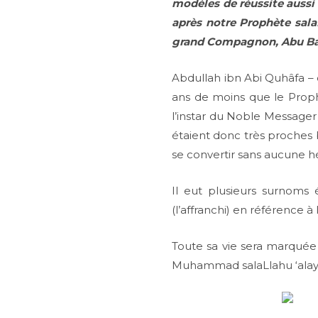
modèles de réussite aussi
après notre Prophète salaL
grand Compagnon, Abu Bakr
Abdullah ibn Abi Quhâfa – 
ans de moins que le Proph
l’instar du Noble Messager 
étaient donc très proches 
se convertir sans aucune hé
Il eut plusieurs surnoms 
(l’affranchi) en référence 
Toute sa vie sera marquée
Muhammad salaLlahu ‘alayhi