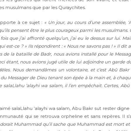
les musulmans que par les Quraychites.
pporte à ce sujet :
« Un jour, au cours d’une assemblée, 
 qu’ils pensent être le plus courageux parmi les musulmans. On 
e fois que j’ai affronté quelqu’un, j’ai eu le dessus sur lui. M
 est-ce ? » Ils répondirent : « Nous ne savons pas ! » Il dit al
ors de la bataille de Badr, nous avions installé pour le Mes
l. Ceci étant, nous avions jugé utile de lui adjoindre un garde 
fidèles. Nous demandâmes un volontaire, et c’est Abû Bakr
ur du Messager de Dieu tenant son épée à la main et, à chaque
 salaLlahu ‘alayhi wa salam, il l’en empêchait. Certes, Abû
aimé salaLlahu ‘alayhi wa salam, Abu Bakr sut rester dign
communauté qui se retrouva orpheline et sans repères. Il
dorait Muhammad qu’il sache que Muhammad est mort et qu