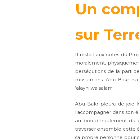
Un comp
sur Terr
Il restait aux côtés du Pro
moralement, physiquement,
persécutions de la part de
musulmans. Abu Bakr n’a j
‘alayhi wa salam.
Abu Bakr pleura de joie lo
l’accompagner dans son émig
au bon déroulement du voy
traverser ensemble cette é
sa propre personne pour cet