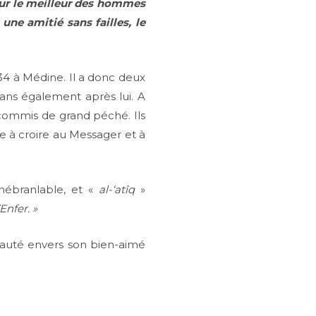
sur le meilleur des hommes
une amitié sans failles, le
34 à Médine. Il a donc deux
ans également après lui. A
i commis de grand péché. Ils
e à croire au Messager et à
inébranlable, et «
al-‘atîq
»
Enfer. »
yauté envers son bien-aimé