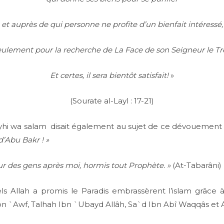
et auprès de qui personne ne profite d’un bienfait intéressé,
eulement pour la recherche de La Face de son Seigneur le Tr
Et certes, il sera bientôt satisfait!
»
(Sourate al-Layl : 17-21)
ayhi wa salam disait également au sujet de ce dévouement 
d’Abu Bakr ! »
ur des gens après moi, hormis tout Prophète. »
(At-Tabarâni)
 Allah a promis le Paradis embrassèrent l’islam grâce
n `Awf, Talhah Ibn `Ubayd Allâh, Sa`d Ibn Abî Waqqâs et