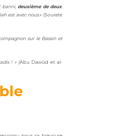
t banni,
deuxième de deux
.
llah est avec nous
.» (Sourate
compagnon sur le Bassin et
dis ! » (
Abu Dawûd et al-
ble
t reconnu pour sa bravoure