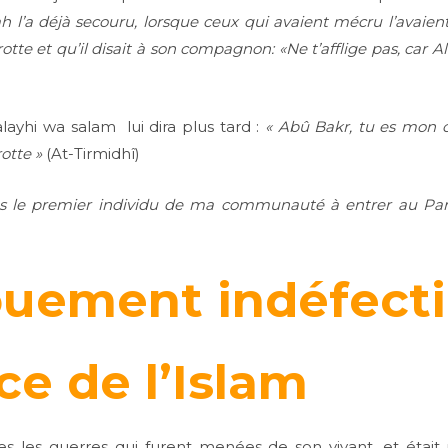
ah l’a déjà secouru, lorsque ceux qui avaient mécru l’avaien
otte et qu’il disait à son compagnon: «Ne t’afflige pas, car A
layhi wa salam lui dira plus tard :
« Abû Bakr, tu es mon 
otte »
(At-Tirmidhî)
as le premier individu de ma communauté à entrer au Para
uement indéfecti
ce de l’Islam
es les guerres qui furent menées de son vivant, et étai