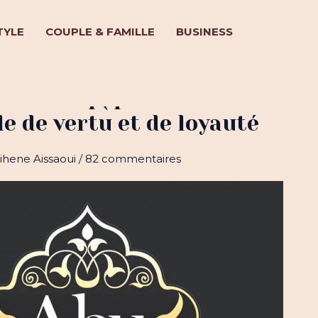
TYLE
COUPLE & FAMILLE
BUSINESS
l-Siddîq (qu’Allah soit satisfa
le de vertu et de loyauté
ihene Aissaoui
/
82 commentaires