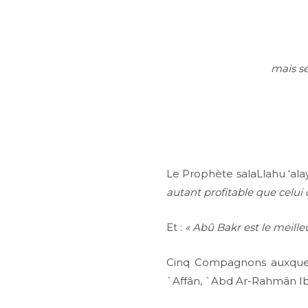
mais s
Le Prophète salaLlahu ‘al
autant profitable que celui 
Et :
« Abû Bakr est le meille
Cinq Compagnons auxquels
`Affân, `Abd Ar-Rahmân Ib