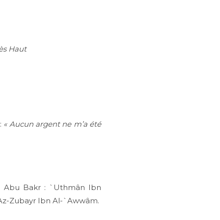
ès Haut
:
« Aucun argent ne m’a été
 à Abu Bakr : `Uthmân Ibn
 Az-Zubayr Ibn Al-`Awwâm.