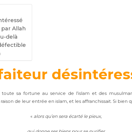
ntéressé
par Allah
au-delà
éfectible
m
faiteur désintéres
it toute sa fortune au service de l’islam et des musulman
aison de leur entrée en islam, et les affranchissait. Si bien q
«
alors qu’en sera écarté le pieux,
qui donne ses biens pour se purifier