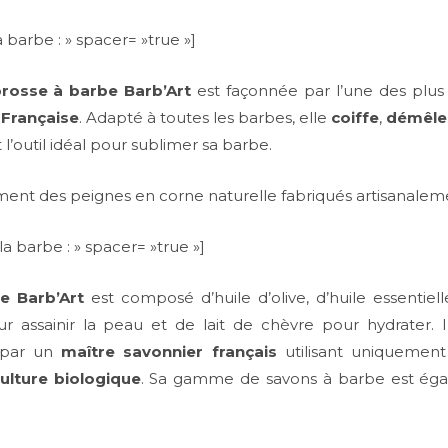
 barbe : » spacer= »true »]
rosse à barbe Barb’Art
est façonnée par l’une des plu
 Française
. Adapté à toutes les barbes, elle
coiffe
,
démêle
t l’outil idéal pour sublimer sa barbe.
nt des peignes en corne naturelle fabriqués artisanalem
a barbe : » spacer= »true »]
e Barb’Art
est composé d’huile d’olive, d’huile essentiel
ur assainir la peau et de lait de chèvre pour hydrater. I
par un
maître savonnier français
utilisant uniquement
culture biologique
. Sa gamme de savons à barbe est é