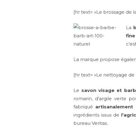
[hr text= »Le brossage de la
La
b
fine
c’es
La marque propose égaleme
[hr text= »Le nettoyage de l
Le
savon visage et barb
romarin, d’argile verte po
fabriqué
artisanalement
ingrédients issus de
l’agri
bureau Veritas.