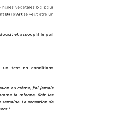
huiles végétales bio pour
ant Barb’Art
se veut être un
doucit et assouplit le poil
 à
un test en conditions
savon ou crème, j’ai jamais
comme la mienne, finit les
e semaine. La sensation de
ent !