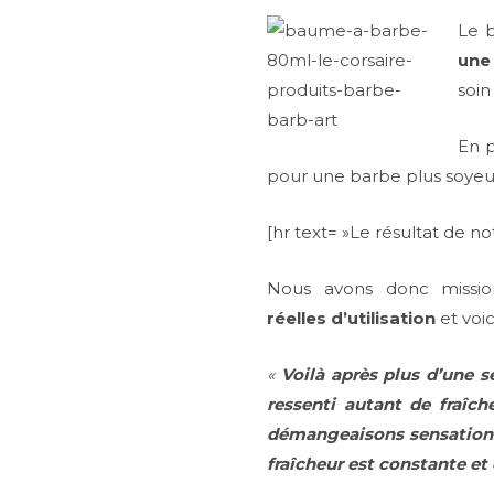
Le 
une 
soin
En p
pour une barbe plus soyeu
[hr text= »Le résultat de not
Nous avons donc missi
réelles d’utilisation
et voic
«
Voilà après plus d’une s
ressenti autant de fraîch
démangeaisons sensation a
fraîcheur est constante et 