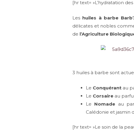
[hr text= »L’hydratation des
Les
huiles à barbe Barb’
délicates et nobles comme
de
l’Agriculture Biologiqu
3 huiles à barbe sont actue
Le
Conquérant
au pa
Le
Corsaire
au parfum
Le
Nomade
au parf
Calédonie et jasmin 
[hr text= »Le soin de la peau