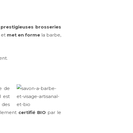
s
prestigieuses brosseries
et
met en forme
la barbe,
ent.
le de
l est
 des
galement
certifié BIO
par le