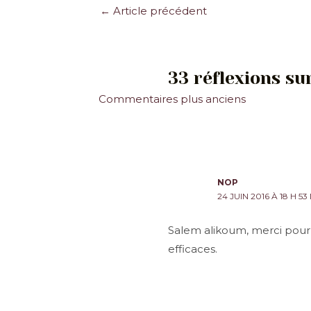
Navigation
←
Article précédent
des
articles
33 réflexions sur
Commentaires
Commentaires plus anciens
plus
récents
NOP
24 JUIN 2016 À 18 H 53
Salem alikoum, merci pour c
efficaces.