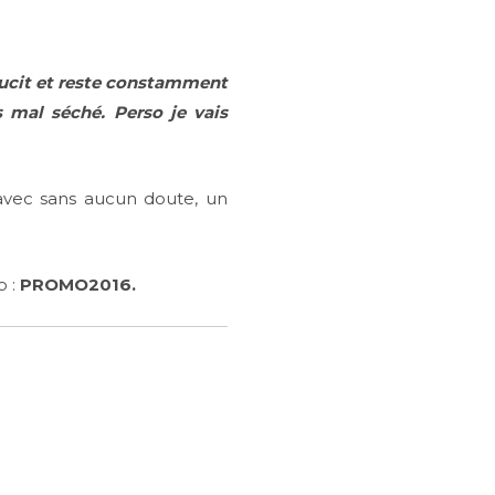
doucit et reste constamment
s mal séché. Perso je vais
avec sans aucun doute, un
o :
PROMO2016.