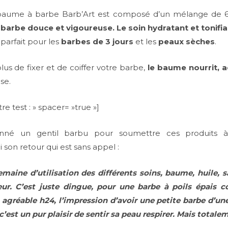
baume à barbe Barb’Art est composé d’un mélange de 6 
barbe douce et vigoureuse. Le soin hydratant et tonifi
 parfait pour les
barbes de 3 jours
et les
peaux sèches
.
lus de fixer et de coiffer votre barbe,
le baume nourrit, a
se.
re test : » spacer= »true »]
onné un gentil barbu pour soumettre ces produits
i son retour qui est sans appel :
emaine d’utilisation des différents soins, baume, huile, 
eur. C’est juste dingue, pour une barbe à poils épais 
gréable h24, l’impression d’avoir une petite barbe d’un
c’est un pur plaisir de sentir sa peau respirer. Mais totalem