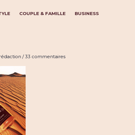
TYLE
COUPLE & FAMILLE
BUSINESS
 le soin des barbes
rédaction
/
33 commentaires