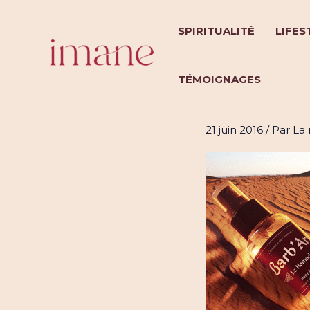
Aller
au
SPIRITUALITÉ
LIFES
contenu
TÉMOIGNAGES
Barb’Art :
21 juin 2016
/ Par
La 