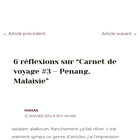
Navigation
←
Article précédent
Article suivant
→
des
articles
6 réflexions sur “Carnet de
voyage #3 – Penang,
Malaisie”
MAHAA
12 JANVIER 2014 À 19 H 49 MIN
assalam alaikoum, franchement ça fait rêver. c’est
vraiment sympa ce genre d’articles. j’ai l’impression