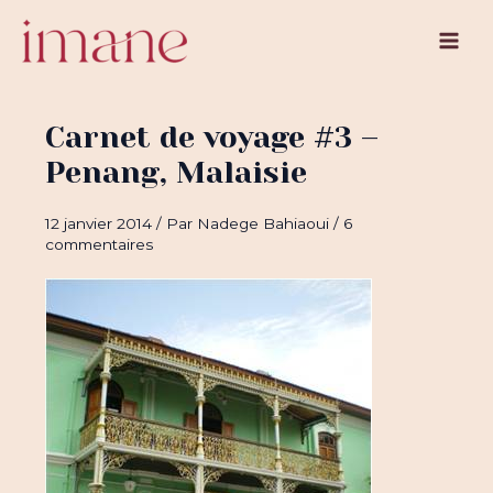
Aller
au
Main
contenu
Men
Carnet de voyage #3 –
Penang, Malaisie
12 janvier 2014
/ Par
Nadege Bahiaoui
/
6
commentaires