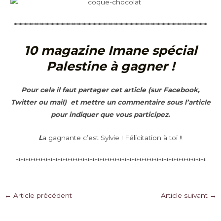
******************************************************************************
10 magazine Imane spécial
Palestine à gagner !
Pour cela il faut partager cet article (sur Facebook,
Twitter ou mail) et mettre un commentaire sous l’article
pour indiquer que vous participez.
L
a gagnante c’est Sylvie ! Félicitation à toi !!
*****************************************************************************
Navigation
←
Article précédent
Article suivant
→
des
articles