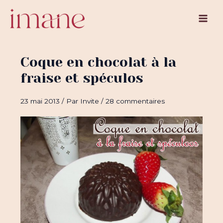
Aller
au
Main
contenu
Men
Coque en chocolat à la
fraise et spéculos
23 mai 2013
/ Par
Invite
/
28 commentaires