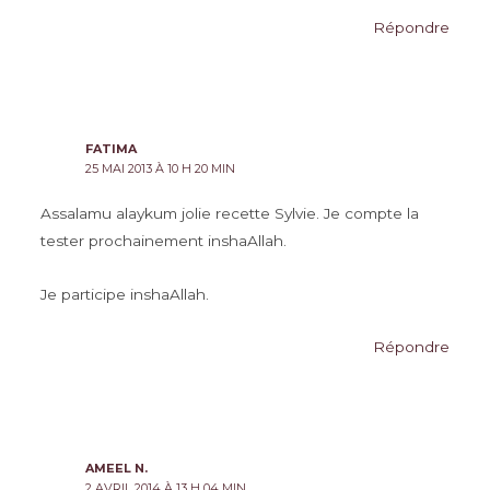
Répondre
FATIMA
25 MAI 2013 À 10 H 20 MIN
Assalamu alaykum jolie recette Sylvie. Je compte la
tester prochainement inshaAllah.
Je participe inshaAllah.
Répondre
AMEEL N.
2 AVRIL 2014 À 13 H 04 MIN