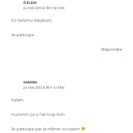
ÖZLEM
24 MAI 2013 À 18 H 32 MIN
Es-Selamü Aleyküm,
Je participe…
Répondre
SAMIRA
24 MAI 2013 À 18 H 41 MIN
Salam,
Hummm ça a l’air trop bon
Je participe par la même occasion