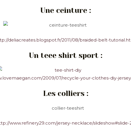
Une ceinture :
tp://deliacreates.blogspot.fr/2011/08/braided-belt-tutorial.h
Un teee shirt sport :
w.lovemaegan.com/2009/07/recycle-your-clothes-diy-jersey
Les colliers :
ttp://www.refinery29.com/jersey-necklace/slideshow#slide-