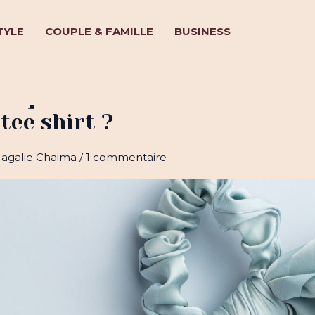
TYLE
COUPLE & FAMILLE
BUSINESS
ure] Comment donner une sec
tee shirt ?
agalie Chaima
/
1 commentaire