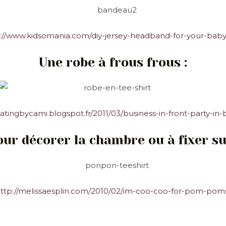
://www.kidsomania.com/diy-jersey-headband-for-your-baby-
Une robe à frous frous :
eatingbycami.blogspot.fr/2011/03/business-in-front-party-in
r décorer la chambre ou à fixer su
ttp://melissaesplin.com/2010/02/im-coo-coo-for-pom-pom