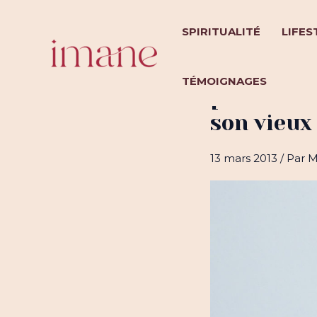
Aller
au
SPIRITUALITÉ
LIFES
contenu
TÉMOIGNAGES
[DIY cout
son vieux 
13 mars 2013
/ Par
M