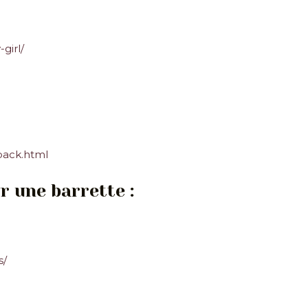
girl/
-back.html
r une barrette :
s/