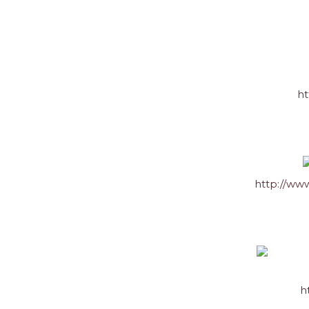
ht
http://ww
h