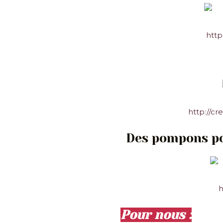
http
http://cr
Des pompons pou
h
Pour nous :