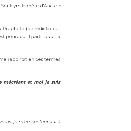
m Soulaym la mère d’Anas :
«
e du Prophète (bénédiction et
est pourquoi il partit pour la
dame répondit en ces termes
e mécréant et moi je suis
vertis, je m’en contenterai à