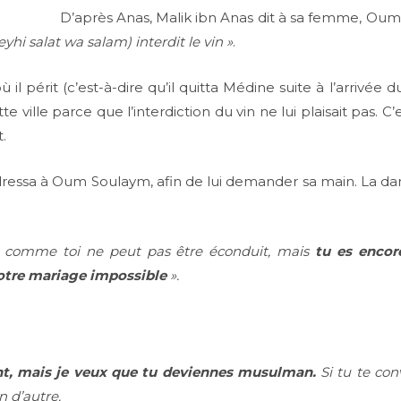
D’après Anas, Malik ibn Anas dit à sa femme, Ou
hi salat wa salam) interdit le vin »
.
où il périt (c’est-à-dire qu’il quitta Médine suite à l’arrivé
tte ville parce que l’interdiction du vin ne lui plaisait pas. C’
.
adressa à Oum Soulaym, afin de lui demander sa main. La 
 comme toi ne peut pas être éconduit, mais
tu es encor
otre mariage impossible
».
ent, mais je veux que tu deviennes musulman.
Si tu te con
n d’autre.