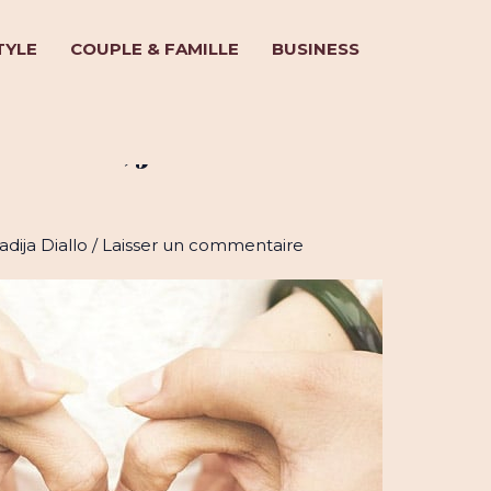
TYLE
COUPLE & FAMILLE
BUSINESS
onvertis, je m’en contenterai à
adija Diallo
/
Laisser un commentaire