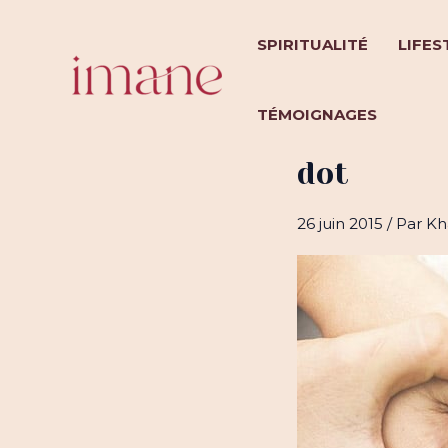
Aller
au
SPIRITUALITÉ
LIFES
contenu
TÉMOIGNAGES
Si tu te c
dot
26 juin 2015
/ Par
Kh