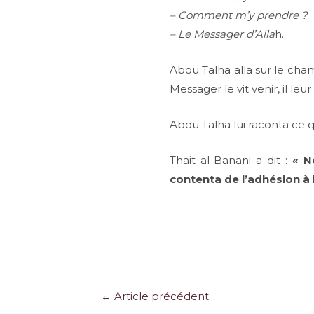
– Comment m’y prendre ?
– Le Messager d’Alla
h.
Abou Talha alla sur le ch
Messager le vit venir, il leur 
Abou Talha lui raconta ce q
Thait al-Banani a dit :
« N
contenta de l’adhésion à 
Navigation
←
Article précédent
des