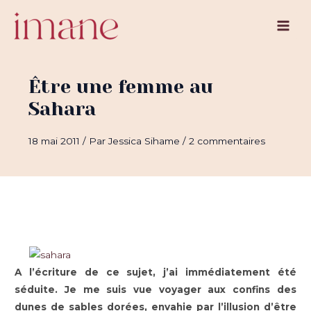
Aller
au
Main
contenu
Men
Être une femme au
Sahara
18 mai 2011
/ Par
Jessica Sihame
/
2 commentaires
A l’écriture de ce sujet, j’ai immédiatement été
séduite. Je me suis vue voyager aux confins des
dunes de sables dorées, envahie par l’illusion d’être