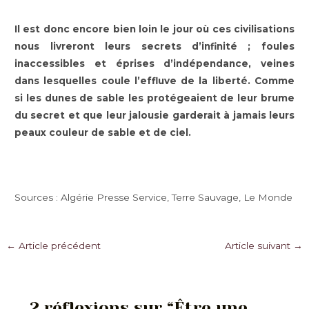
Il est donc encore bien loin le jour où ces civilisations
nous livreront leurs secrets d’infinité ; foules
inaccessibles et éprises d’indépendance, veines
dans lesquelles coule l’effluve de la liberté. Comme
si les dunes de sable les protégeaient de leur brume
du secret et que leur jalousie garderait à jamais leurs
peaux couleur de sable et de ciel.
Sources : Algérie Presse Service, Terre Sauvage, Le Monde
Navigation
←
Article précédent
Article suivant
→
des
articles
2 réflexions sur “Être une