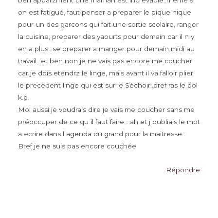
ben apparzment une maman est increvable..meme si
on est fatigué, faut penser a preparer le pique nique
pour un des garcons qui fait une sortie scolaire, ranger
la cuisine, preparer des yaourts pour demain car il n y
en a plus…se preparer a manger pour demain midi au
travail…et ben non je ne vais pas encore me coucher
car je dois etendrz le linge, mais avant il va falloir plier
le precedent linge qui est sur le Séchoir..bref ras le bol
k.o.
Moi aussi je voudrais dire je vais me coucher sans me
préoccuper de ce qu il faut faire….ah et j oubliais le mot
a ecrire dans l agenda du grand pour la maitresse..
Bref je ne suis pas encore couchée
Répondre