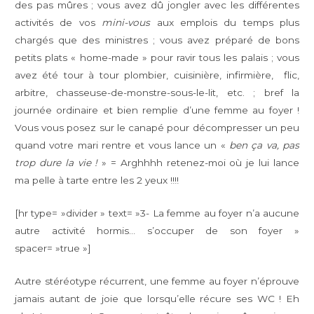
des pas mûres ; vous avez dû jongler avec les différentes
activités de vos
mini-vous
aux emplois du temps plus
chargés que des ministres ; vous avez préparé de bons
petits plats « home-made » pour ravir tous les palais ; vous
avez été tour à tour plombier, cuisinière, infirmière, flic,
arbitre, chasseuse-de-monstre-sous-le-lit, etc. ; bref la
journée ordinaire et bien remplie d’une femme au foyer !
Vous vous posez sur le canapé pour décompresser un peu
quand votre mari rentre et vous lance un «
ben ça va, pas
trop dure la vie !
» = Arghhhh retenez-moi où je lui lance
ma pelle à tarte entre les 2 yeux !!!!
[hr type= »divider » text= »3- La femme au foyer n’a aucune
autre activité hormis… s’occuper de son foyer »
spacer= »true »]
Autre stéréotype récurrent, une femme au foyer n’éprouve
jamais autant de joie que lorsqu’elle récure ses WC ! Eh