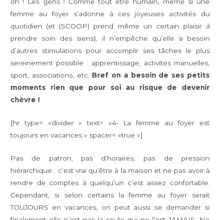
oh ! Les gens ! Comme tout être humain, même si une
femme au foyer s’adonne à ces joyeuses activités du
quotidien (et (SCOOP) prend même un certain plaisir
à
prendre soin des siens), il n’empêche qu’elle a besoin
d’autres stimulations pour accomplir ses tâches le plus
sereinement possible : apprentissage, activités manuelles,
sport, associations, etc.
Bref on a besoin de ses petits
moments rien que pour soi au risque de devenir
chèvre !
[hr type= »divider » text= »4- La femme au foyer est
toujours en vacances » spacer= »true »]
Pas de patron, pas d’horaires, pas de pression
hiérarchique : c’est vrai qu’être à la maison et ne pas avoir à
rendre de comptes à quelqu’un c’est assez confortable.
Cependant, si selon certains la femme au foyer serait
TOUJOURS en vacances, on peut aussi se demander si
finalement elle n’est pas la seule qui ne l’est JAMAIS. No