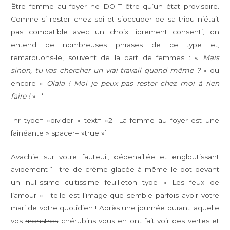
Être femme au foyer ne DOIT être qu’un état provisoire.
Comme si rester chez soi et s’occuper de sa tribu n’était
pas compatible avec un choix librement consenti, on
entend de nombreuses phrases de ce type et,
remarquons-le, souvent de la part de femmes : «
Mais
sinon, tu vas chercher un vrai travail quand même ?
» ou
encore «
Olala ! Moi je peux pas rester chez moi à rien
faire !
» –‘
[hr type= »divider » text= »2- La femme au foyer est une
fainéante » spacer= »true »]
Avachie sur votre fauteuil, dépenaillée et engloutissant
avidement 1 litre de crème glacée à même le pot devant
un
nullissime
cultissime feuilleton type « Les feux de
l’amour » : telle est l’image que semble parfois avoir votre
mari de votre quotidien ! Après une journée durant laquelle
vos
monstres
chérubins vous en ont fait voir des vertes et