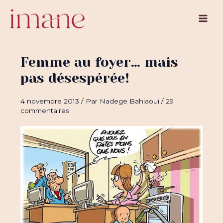
Aller
au
Main
contenu
Men
Femme au foyer… mais
pas désespérée!
4 novembre 2013
/ Par
Nadege Bahiaoui
/
29
commentaires