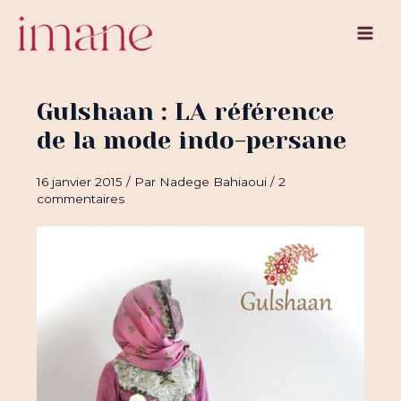
Aller
au
Main
contenu
Men
Gulshaan : LA référence
de la mode indo-persane
16 janvier 2015
/ Par
Nadege Bahiaoui
/
2
commentaires