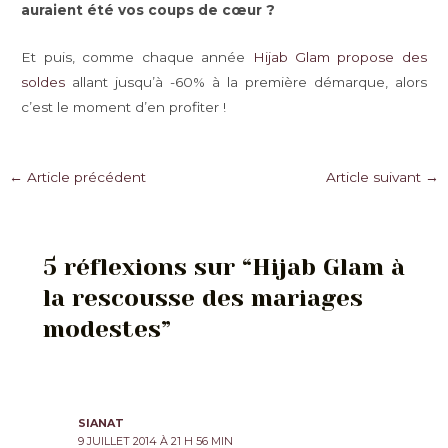
auraient été vos coups de cœur ?
Et puis, comme chaque année
Hijab Glam propose des
soldes
allant jusqu’à -60% à la première démarque, alors
c’est le moment d’en profiter !
Navigation
←
Article précédent
Article suivant
→
des
articles
5 réflexions sur “Hijab Glam à
la rescousse des mariages
modestes”
SIANAT
9 JUILLET 2014 À 21 H 56 MIN