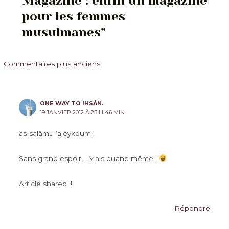
Magazine : enfin un magazine
pour les femmes
musulmanes”
Commentaires
Commentaires plus anciens
plus
récents
ONE WAY TO IHSÂN.
19 JANVIER 2012 À 23 H 46 MIN
as-salâmu ‘aleykoum !
Sans grand espoir… Mais quand même !
Article shared !!
Répondre