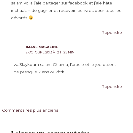
salam voila j’aie partager sur facebook et j’aie hâte
inchaalah de gagner et recevoir les livres pour tous les
dévorés
Répondre
IMANE MAGAZINE
2 OCTOBRE 2013 À 12 H 25 MIN
wa3laykoum salam Chaima, l’article et le jeu datent
de presque 2 ans oukhti!
Répondre
Commentaires
Commentaires plus anciens
plus
récents