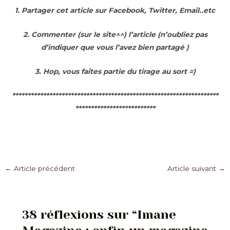
1. Partager cet article sur Facebook, Twitter, Email..etc
2. Commenter (sur le site^^) l’article (n’oubliez pas
d’indiquer que vous l’avez bien partagé )
3. Hop, vous faites partie du tirage au sort =)
*******************************************************************
**************************
Navigation
←
Article précédent
Article suivant
→
des
articles
38 réflexions sur “Imane