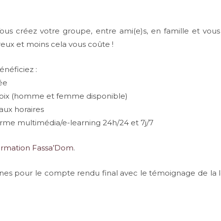
s créez votre groupe, entre ami(e)s, en famille et vou
eux et moins cela vous coûte !
néficiez :
ée
choix (homme et femme disponible)
eaux horaires
orme multimédia/e-learning 24h/24 et 7j/7
 formation Fassa’Dom
.
es pour le compte rendu final avec le témoignage de la le