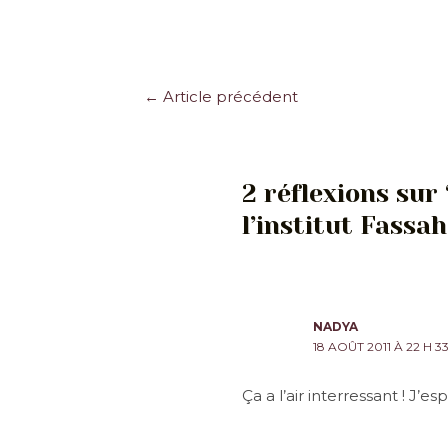
Navigation
←
Article précédent
des
articles
2 réflexions sur
l’institut Fassah
NADYA
18 AOÛT 2011 À 22 H 3
Ça a l’air interressant ! J’