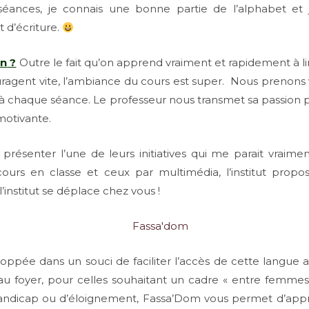
3 séances, je connais une bonne partie de l’alphabet et
 d’écriture.
on
?
Outre le fait qu’on apprend vraiment et rapidement à lire
ragent vite, l’ambiance du cours est super. Nous prenons v
 à chaque séance. Le professeur nous transmet sa passion
otivante.
s présenter l’une de leurs initiatives qui me parait vrai
cours en classe et ceux par multimédia, l’institut pro
’institut se déplace chez vous !
loppée dans un souci de faciliter l’accès de cette langu
u foyer, pour celles souhaitant un cadre « entre femme
ndicap ou d’éloignement, Fassa’Dom vous permet d’appr