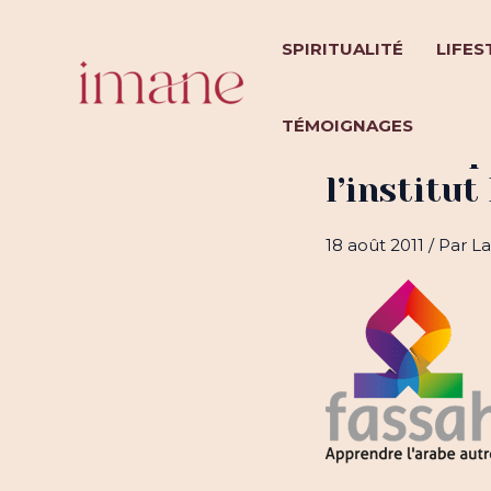
Aller
au
SPIRITUALITÉ
LIFES
contenu
TÉMOIGNAGES
Je teste p
l’institut
18 août 2011
/ Par
La