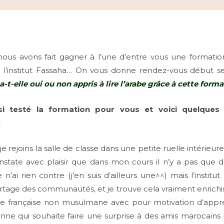
nous avons fait gagner à l’une d’entre vous une formatio
ec l’institut Fassaha… On vous donne rendez-vous début
a-t-elle oui ou non appris à lire l’arabe grâce à cette forma
 testé la formation pour vous et voici quelques
…
je rejoins la salle de classe dans une petite ruelle intérieu
constate avec plaisir que dans mon cours il n’y a pas que
n’ai rien contre (j’en suis d’ailleurs une^^) mais l’insti
partage des communautés, et je trouve cela vraiment enrichiss
une française non musulmane avec pour motivation d’appre
nne qui souhaite faire une surprise à des amis marocains 