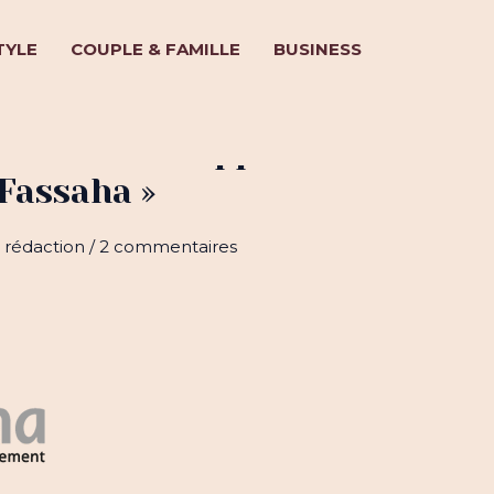
TYLE
COUPLE & FAMILLE
BUSINESS
our vous : « Apprendre l’arabe
 Fassaha »
 rédaction
/
2 commentaires