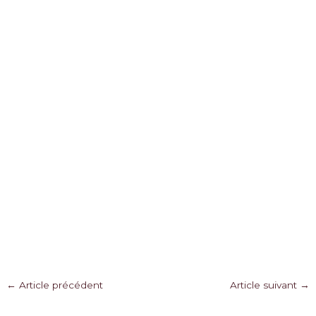
Navigation
←
Article précédent
Article suivant
→
des