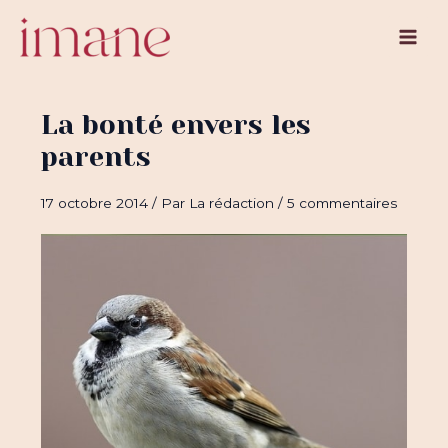
Aller
au
Main
contenu
Men
La bonté envers les
parents
17 octobre 2014
/ Par
La rédaction
/
5 commentaires