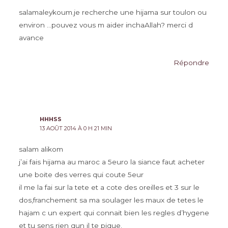
salamaleykoum.je recherche une hijama sur toulon ou
environ …pouvez vous m aider inchaAllah? merci d
avance
Répondre
HHHSS
13 AOÛT 2014 À 0 H 21 MIN
salam alikom
j’ai fais hijama au maroc a 5euro la siance faut acheter
une boite des verres qui coute 5eur
il me la fai sur la tete et a cote des oreilles et 3 sur le
dos,franchement sa ma soulager les maux de tetes le
hajam c un expert qui connait bien les regles d’hygene
et tu sens rien qun il te pique.