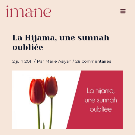
Aller
au
Main
contenu
Men
La Hijama, une sunnah
oubliée
2 juin 2011
/ Par
Marie Asiyah
/
28 commentaires