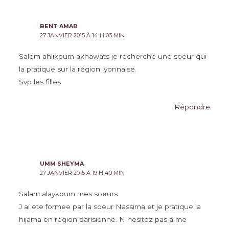
BENT AMAR
27 JANVIER 2015 À 14 H 03 MIN
Salem ahlikoum akhawats je recherche une soeur qui
la pratique sur la région lyonnaise.
Svp les filles
Répondre
UMM SHEYMA
27 JANVIER 2015 À 19 H 40 MIN
Salam alaykoum mes soeurs
J ai ete formee par la soeur Nassima et je pratique la
hijama en region parisienne. N hesitez pas a me