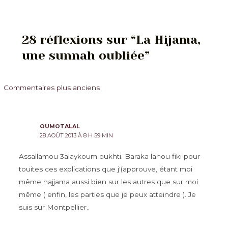
des
articles
28 réflexions sur “La Hijama,
une sunnah oubliée”
Commentaires
Commentaires plus anciens
plus
récents
OUMOTALAL
28 AOÛT 2013 À 8 H 59 MIN
Assallamou 3alaykoum oukhti. Baraka lahou fiki pour
touites ces explications que j'(approuve, étant moi
même hajjama aussi bien sur les autres que sur moi
même ( enfin, les parties que je peux atteindre ). Je
suis sur Montpellier..