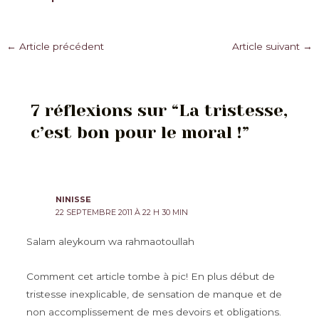
Navigation
←
Article précédent
Article suivant
→
des
articles
7 réflexions sur “La tristesse,
c’est bon pour le moral !”
NINISSE
22 SEPTEMBRE 2011 À 22 H 30 MIN
Salam aleykoum wa rahmaotoullah
Comment cet article tombe à pic! En plus début de
tristesse inexplicable, de sensation de manque et de
non accomplissement de mes devoirs et obligations.