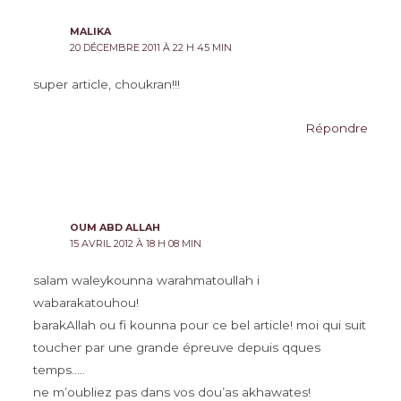
MALIKA
20 DÉCEMBRE 2011 À 22 H 45 MIN
super article, choukran!!!
Répondre
OUM ABD ALLAH
15 AVRIL 2012 À 18 H 08 MIN
salam waleykounna warahmatoullah i
wabarakatouhou!
barakAllah ou fi kounna pour ce bel article! moi qui suit
toucher par une grande épreuve depuis qques
temps…..
ne m’oubliez pas dans vos dou’as akhawates!