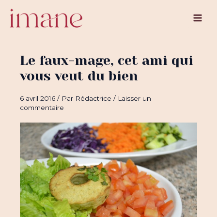
Aller
au
Main
contenu
Men
Le faux-mage, cet ami qui
vous veut du bien
6 avril 2016
/ Par
Rédactrice
/
Laisser un
commentaire