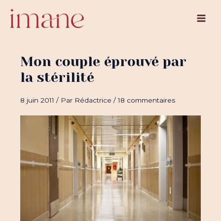
Aller
au
Main
contenu
Men
Mon couple éprouvé par
la stérilité
8 juin 2011
/ Par
Rédactrice
/
18 commentaires