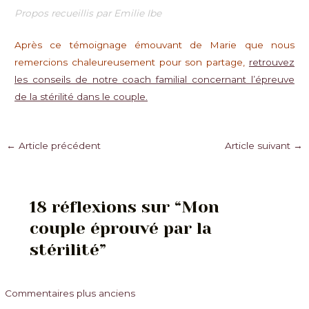
Propos recueillis par Emilie Ibe
Après ce témoignage émouvant de Marie que nous
remercions chaleureusement pour son partage,
retrouvez
les conseils de notre coach familial concernant l’épreuve
de la stérilité dans le couple.
Navigation
←
Article précédent
Article suivant
→
des
articles
18 réflexions sur “Mon
couple éprouvé par la
stérilité”
Commentaires
Commentaires plus anciens