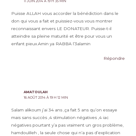
11 JUIN 2014 À 19 H 35 MIN
Puisse ALLAH vous accorder la bénédiction dans le
don qui vous a fait et puissiez-vous vous montrer
reconnaissant envers LE DONATEUR. Puisse-t-il
atteindre sa pleine maturité et être pour vous un
enfant pieux.Amin ya RABBA l’3alamin
Répondre
AMATOULAH
16 AOÛT 2014 À 19 H 12 MIN
Salam alikoum j’ai 34 ans ,ça fait 5 ans qu’on essaye
mais sans succès ,4 stimulation négatives ,4 iac
négatives pourtant y’a pas vraiment un gros problème,
hamdoulileh , la seule chose qui n’a pas d’explication