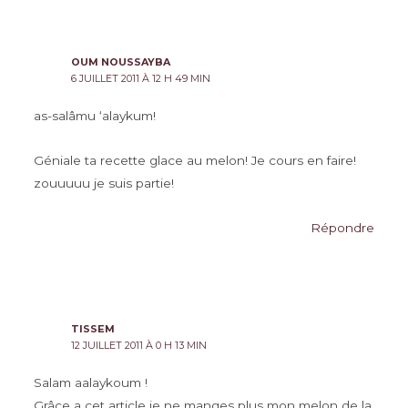
OUM NOUSSAYBA
6 JUILLET 2011 À 12 H 49 MIN
as-salâmu ‘alaykum!
Géniale ta recette glace au melon! Je cours en faire!
zouuuuu je suis partie!
Répondre
TISSEM
12 JUILLET 2011 À 0 H 13 MIN
Salam aalaykoum !
Grâce a cet article je ne manges plus mon melon de la