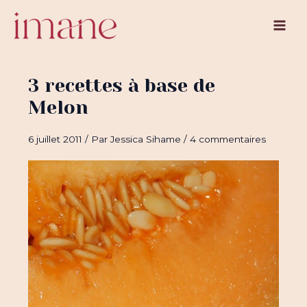
Aller
au
Main
contenu
Men
3 recettes à base de
Melon
6 juillet 2011
/ Par
Jessica Sihame
/
4 commentaires