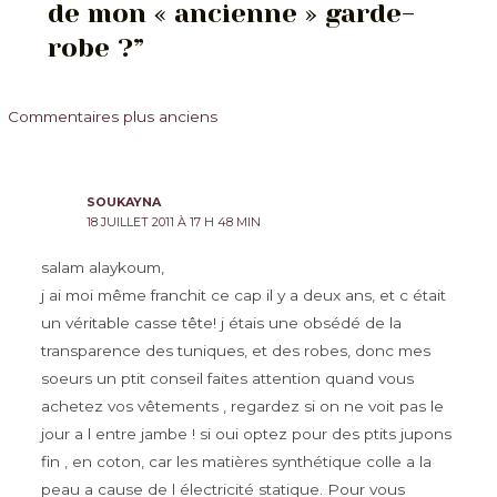
de mon « ancienne » garde-
robe ?”
Commentaires
Commentaires plus anciens
plus
récents
SOUKAYNA
18 JUILLET 2011 À 17 H 48 MIN
salam alaykoum,
j ai moi même franchit ce cap il y a deux ans, et c était
un véritable casse tête! j étais une obsédé de la
transparence des tuniques, et des robes, donc mes
soeurs un ptit conseil faites attention quand vous
achetez vos vêtements , regardez si on ne voit pas le
jour a l entre jambe ! si oui optez pour des ptits jupons
fin , en coton, car les matières synthétique colle a la
peau a cause de l électricité statique. Pour vous