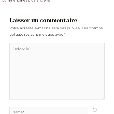
Commentaires
Commentaires plus anciens
plus
récents
Laisser un commentaire
Votre adresse e-mail ne sera pas publiée.
Les champs
obligatoires sont indiqués avec
*
Écrivez
ici…
Name*