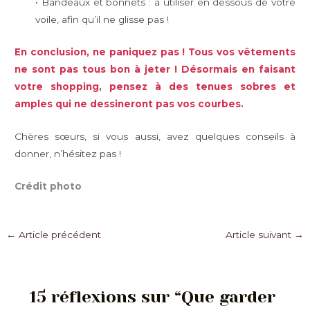
• Bandeaux et bonnets : à utiliser en dessous de votre
voile, afin qu’il ne glisse pas !
En conclusion, ne paniquez pas ! Tous vos vêtements
ne sont pas tous bon à jeter ! Désormais en faisant
votre shopping, pensez à des tenues sobres et
amples qui ne dessineront pas vos courbes.
Chères sœurs, si vous aussi, avez quelques conseils à
donner, n’hésitez pas !
Crédit photo
Navigation
←
Article précédent
Article suivant
→
des
articles
15 réflexions sur “Que garder