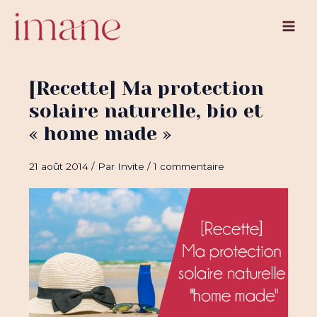
Aller
au
Main
contenu
Men
[Recette] Ma protection
solaire naturelle, bio et
« home made »
21 août 2014
/ Par
Invite
/
1 commentaire