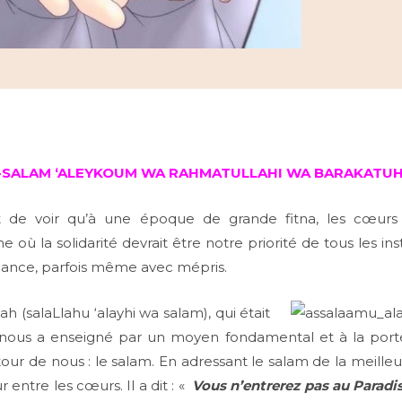
-SALAM ‘ALEYKOUM WA RAHMATULLAHI WA BARAKATU
nt de voir qu’à une époque de grande fitna, les cœurs s
 où la solidarité devrait être notre priorité de tous les ins
iance, parfois même avec mépris.
h (salaLlahu ‘alayhi wa salam), qui était
nous a enseigné par un moyen fondamental et à la port
tour de nous : le salam. En adressant le salam de la meille
r entre les cœurs. Il a dit : «
Vous n’entrerez pas au Paradi