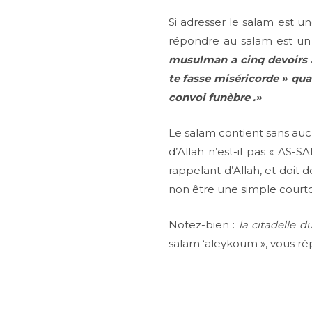
Si adresser le salam est une
répondre au salam est un 
musulman a cinq devoirs à a
te fasse miséricorde » qua
convoi funèbre .»
Le salam contient sans aucun
d’Allah n’est-il pas « AS-
rappelant d’Allah, et doit
non être une simple courtoi
Notez-bien :
la citadelle
salam ‘aleykoum », vous rép