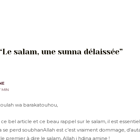
 “Le salam, une sunna délaissée”
NE
7 MIN
oulah wa barakatouhou,
e bel article et ce beau rappel sur le salam, il est essenti
cela se perd soubhanAllah est c’est vraiment dommage, d’aut
le premier à dire le salam, Allah i hdina amine !