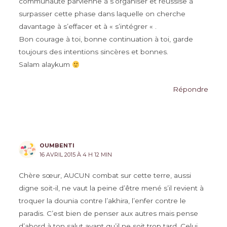
communauté parvienne à s’organiser et réussise à
surpasser cette phase dans laquelle on cherche
davantage à s’effacer et à « s’intégrer « .
Bon courage à toi, bonne continuation à toi, garde
toujours des intentions sincères et bonnes.
Salam alaykum
Répondre
OUMBENTI
16 AVRIL 2015 À 4 H 12 MIN
Chère sœur, AUCUN combat sur cette terre, aussi
digne soit-il, ne vaut la peine d’être mené s’il revient à
troquer la dounia contre l’akhira, l’enfer contre le
paradis. C’est bien de penser aux autres mais pense
d’abord à ton salut avant qu’il ne soit trop tard. Celui