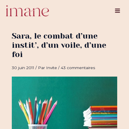
Aller
au
Main
contenu
Men
Sara, le combat d’une
instit’, d’un voile, d’une
foi
30 juin 2011
/ Par
Invite
/
43 commentaires