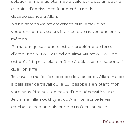
solution pr ne plus ôter notre voile car c’est un péché
et point d’obéissance à une créature ds la
désobéissance à Allah.
Ns ne serons vraimt croyantes que lorsque ns
voudrons pr nos sœurs fillah ce que ns voulons pr ns
mêmes.
Pr ma part je sais que c’est un problème de foi et
d’Amour pr ALLAH car qd on aime vraimt ALLAH on
est prêt à tt pr lui plaire même à délaisser un super taff
que l’on kiffe!
Je travaille ma foi, fais bcp de douaas pr qu’Allah m’aide
à délaisser ce travail où je Lui désobéis en ôtant mon
voile sans être sous le coup d’une nécessité vitale.
Je t’aime Fillah oukhty et qu’Allah te facilite le vrai
combat: djihad an nafs pr ne plus ôter ton voile.
Répondre