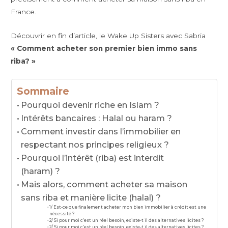
France.
Découvrir en fin d’article, le Wake Up Sisters avec Sabria
« Comment acheter son premier bien immo sans
riba? »
Sommaire
Pourquoi devenir riche en Islam ?
Intérêts bancaires : Halal ou haram ?
Comment investir dans l’immobilier en
respectant nos principes religieux ?
Pourquoi l’intérêt (riba) est interdit
(haram) ?
Mais alors, comment acheter sa maison
sans riba et manière licite (halal) ?
1/ Est-ce que finalement acheter mon bien immobilier à crédit est une
nécessité ?
2/ Si pour moi c’est un réel besoin, existe-t il des alternatives licites ?
2/ Si pour moi c’est un réel besoin, existe-t il des alternatives licites ?