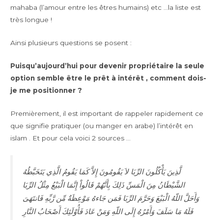
mahaba (l’amour entre les êtres humains) etc …la liste est
très longue !
Ainsi plusieurs questions se posent :
Puisqu’aujourd’hui pour devenir propriétaire la seule
option semble être le prêt à intérêt , comment dois-
je me positionner ?
Premièrement, il est important de rappeler rapidement ce
que signifie pratiquer (ou manger en arabe) l’intérêt en
islam . Et pour cela voici 2 sources …
لَّذِينَ يَأْكُلُونَ الرِّبَا لاَ يَقُومُونَ إِلاَّ كَمَا يَقُومُ الَّذِي يَتَخَبَّطُهُ
الشَّيْطَانُ مِنَ الْمَسِّ ذَلِكَ بِأَنَّهُمْ قَالُواْ إِنَّمَا الْبَيْعُ مِثْلُ الرِّبَا
وَأَحَلَّ اللّهُ الْبَيْعَ وَحَرَّمَ الرِّبَا فَمَن جَاءهُ مَوْعِظَةٌ مِّن رَّبِّهِ فَانتَهَىَ
فَلَهُ مَا سَلَفَ وَأَمْرُهُ إِلَى اللّهِ وَمَنْ عَادَ فَأُوْلَئِكَ أَصْحَابُ النَّارِ