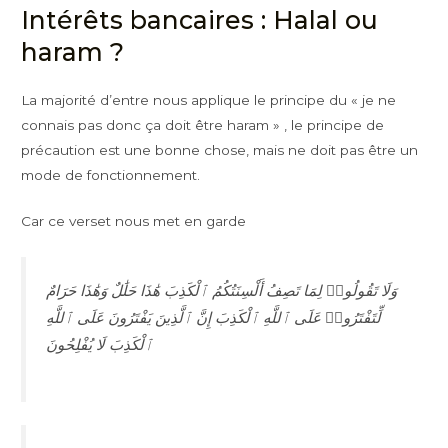
Intérêts bancaires : Halal ou
haram ?
La majorité d’entre nous applique le principe du « je ne
connais pas donc ça doit être haram » , le principe de
précaution est une bonne chose, mais ne doit pas être un
mode de fonctionnement.
Car ce verset nous met en garde
وَلَا تَقُولُوا۟ لِمَا تَصِفُ أَلْسِنَتُكُمُ ٱلْكَذِبَ هَٰذَا حَلَٰلٌ وَهَٰذَا حَرَامٌ
لِّتَفْتَرُوا۟ عَلَى ٱللَّهِ ٱلْكَذِبَ إِنَّ ٱلَّذِينَ يَفْتَرُونَ عَلَى ٱللَّهِ
ٱلْكَذِبَ لَا يُفْلِحُونَ