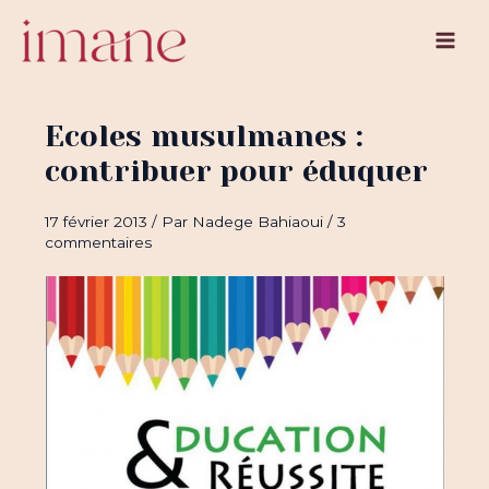
Aller
au
Main
contenu
Men
Ecoles musulmanes :
contribuer pour éduquer
17 février 2013
/ Par
Nadege Bahiaoui
/
3
commentaires