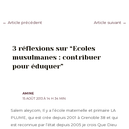
Navigation
←
Article précédent
Article suivant
→
des
articles
3 réflexions sur “Ecoles
musulmanes : contribuer
pour éduquer”
AMINE
15 AOÛT 2013 À 14 H 34 MIN
Salem aleycom, Il y a l’école maternelle et primaire LA
PLUME, qui est crée depuis 2001 à Grenoble 38 et qui
est reconnue par l’état depuis 2005 je crois Que Dieu