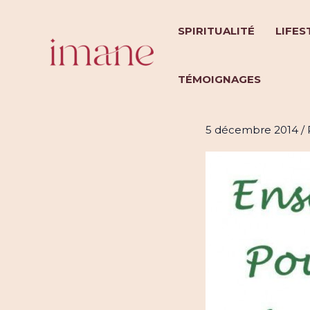
Aller
au
SPIRITUALITÉ
LIFES
contenu
TÉMOIGNAGES
Ensemble 
5 décembre 2014
/