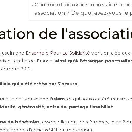
Comment pouvons-nous aider con
association ? De quoi avez-vous le 
tion de l’associat
e musulmane
Ensemble Pour La Solidarité
vient en aide aux
ris et en Île-de-France,
ainsi qu’à l’étranger ponctuell
eptembre 2012.
liale qui a été créée par 7 sœurs.
rs
que nous enseigne
l’Islam
, et qui nous ont été transmis
idarité, générosité, entraide, partage fissabillah.
ine de bénévoles
, essentiellement des femmes, avec 2 o
généralement d’anciens SDF en réinsertion).