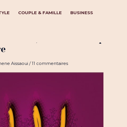
TYLE
COUPLE & FAMILLE
BUSINESS
nt Assad, une mère adoptive
re
hene Aissaoui
/
11 commentaires