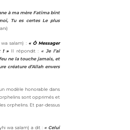
donne à ma mère Fatima bint
i, Tu es certes Le plus
ani)
 wa salam) :
« Ô Messager
 ! »
Il répondit :
« Je l’ai
feu ne la touche jamais, et
ure créature d’Allah envers
st un modèle honorable dans
orphelins sont opprimés et
des orphelins. Et par-dessus
yhi wa salam) a dit :
« Celui