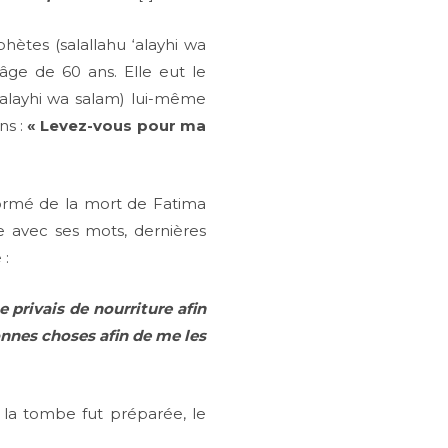
hètes (salallahu ‘alayhi wa
âge de 60 ans. Elle eut le
 ‘alayhi wa salam) lui-même
ns :
« Levez-vous pour ma
nformé de la mort de Fatima
le avec ses mots, dernières
 :
 privais de nourriture afin
bonnes choses afin de me les
 la tombe fut préparée, le