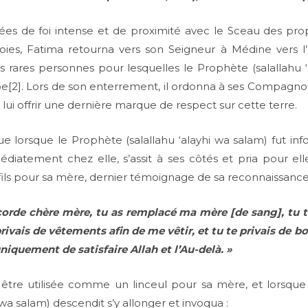
es de foi intense et de proximité avec le Sceau des prop
joies, Fatima retourna vers son Seigneur à Médine vers l’
des rares personnes pour lesquelles le Prophète (salallahu
e[2]. Lors de son enterrement, il ordonna à ses Compagno
à lui offrir une dernière marque de respect sur cette terre.
e lorsque le Prophète (salallahu ‘alayhi wa salam) fut i
médiatement chez elle, s’assit à ses côtés et pria pour el
fils pour sa mère, dernier témoignage de sa reconnaissance
corde chère mère, tu as remplacé ma mère [de sang], tu te
 privais de vêtements afin de me vêtir, et tu te privais de 
uniquement de satisfaire Allah et l’Au-delà. »
être utilisée comme un linceul pour sa mère, et lorsque
 wa salam) descendit s’y allonger et invoqua :