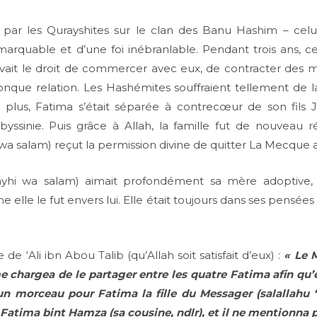
ar les Qurayshites sur le clan des Banu Hashim – celui
arquable et d’une foi inébranlable. Pendant trois ans, ce
vait le droit de commercer avec eux, de contracter des m
onque relation. Les Hashémites souffraient tellement de l
De plus, Fatima s’était séparée à contrecœur de son fils
Abyssinie. Puis grâce à Allah, la famille fut de nouveau 
i wa salam) reçut la permission divine de quitter La Mecque
hi wa salam) aimait profondément sa mère adoptive, il 
 elle le fut envers lui. Elle était toujours dans ses pensée
e ‘Ali ibn Abou Talib (qu’Allah soit satisfait d’eux) :
« Le 
e chargea de le partager entre les quatre Fatima afin qu’e
 un morceau pour Fatima la fille du Messager (salallahu 
Fatima bint Hamza (sa cousine, ndlr), et il ne mentionna 