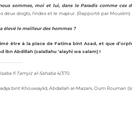
n, nous sommes, moi et lui, dans le Paradis comme ces 
s deux doigts, l’index et le majeur. (Rapporté par Mouslim)
i a élevé le meilleur des hommes ?
mé être à la place de Fatima bint Asad, et que d’orphe
bn Abdillah (salallahu ‘alayhi wa salam) !
-Isaba fi Tamyiz al-Sahaba
4/370.
 Khadija bint Khouwaylid, Abdallah al-Mazani, Oum Rouman (l