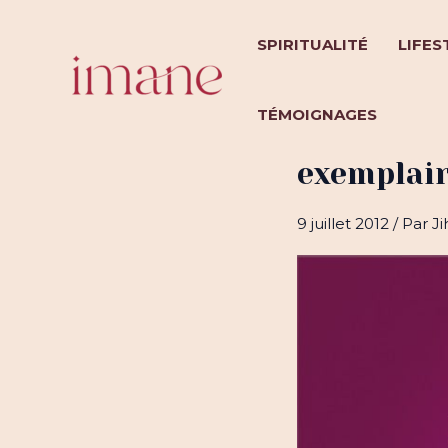
Aller
au
SPIRITUALITÉ
LIFES
contenu
TÉMOIGNAGES
Fatima bi
exemplai
9 juillet 2012
/ Par
Ji