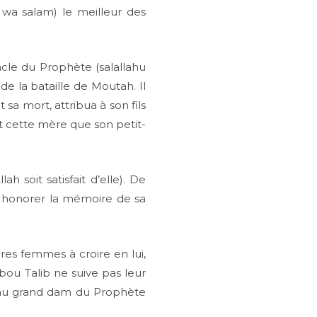
i wa salam) le meilleur des
cle du Prophète (salallahu
 de la bataille de Moutah. Il
 sa mort, attribua à son fils
ait cette mère que son petit-
h soit satisfait d’elle). De
r honorer la mémoire de sa
es femmes à croire en lui,
bou Talib ne suive pas leur
 au grand dam du Prophète