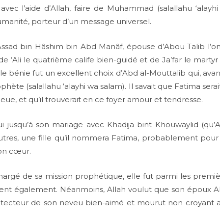
 avec l’aide d’Allah, faire de Muhammad (salallahu ‘alayh
manité, porteur d’un message universel.
ssad bin Hâshim bin Abd Manâf, épouse d’Abou Talib l’on
e ‘Ali le quatrième calife bien-guidé et de Ja’far le martyr
le bénie fut un excellent choix d’Abd al-Mouttalib qui, avant
phète (salallahu ‘alayhi wa salam). Il savait que Fatima ser
s eue, et qu’il trouverait en ce foyer amour et tendresse.
lui jusqu’à son mariage avec Khadija bint Khouwaylid (qu’Alla
 autres, une fille qu’il nommera Fatima, probablement pou
on cœur.
gé de sa mission prophétique, elle fut parmi les premièr
tirent également. Néanmoins, Allah voulut que son époux A
rotecteur de son neveu bien-aimé et mourut non croyant