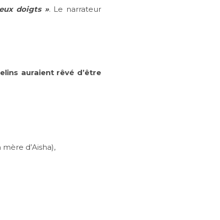
deux doigts »
. Le narrateur
lins auraient rêvé d’être
a mère d’Aisha),