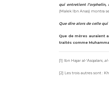
qui entretient l’orpheli
(Malek Ibn Anas) montra se
Que dire alors de celle qu
Que de mères auraient ai
traités comme Muhammad i
[1] Ibn Hajar al-‘Asqalani,
al
[2] Les trois autres sont :