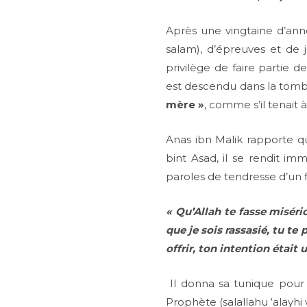
Après une vingtaine d’anné
salam), d’épreuves et de 
privilège de faire partie 
est descendu dans la tomb
mère »
, comme s’il tenait 
Anas ibn Malik rapporte qu
bint Asad, il se rendit im
paroles de tendresse d’un 
« Qu’Allah te fasse miséri
que je sois rassasié, tu te
offrir, ton intention était 
Il donna sa tunique pour 
Prophète (salallahu ‘alayhi