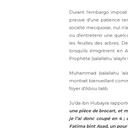
Durant l’embargo imposé p
preuve d’une patience rem
société mecquoise, nul n’a
ou d’entretenir une quelc
les feuilles des arbres. 
lorsqu’ils émigrèrent en 
Prophète (salallahu ‘alayh
Muhammad (salallahu ‘alay
montrait bienveillant comme
foyer d’Abou talib.
Ju’da ibn Hubayra rapporte d
une pièce de brocart, et m
je l’ai donc coupé en 4 ;
Fatima bint Asad, un pour 