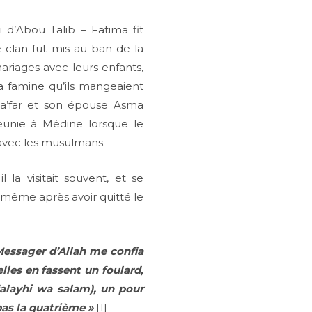
 d’Abou Talib – Fatima fit
 clan fut mis au ban de la
ariages avec leurs enfants,
a famine qu’ils mangeaient
 Ja’far et son épouse Asma
réunie à Médine lorsque le
 avec les musulmans.
la visitait souvent, et se
s même après avoir quitté le
Messager d’Allah me confia
lles en fassent un foulard,
‘alayhi wa salam), un pour
pas la quatrième »
.[1]