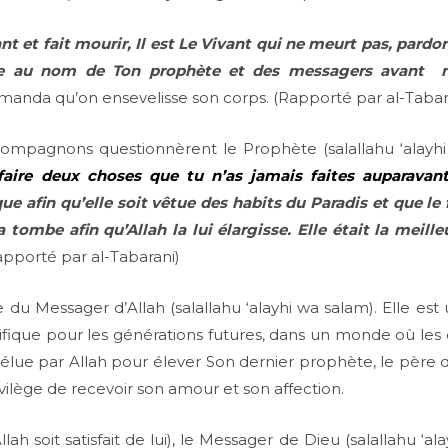
vant et fait mourir, Il est Le Vivant qui ne meurt pas, par
be au nom de Ton prophète et des messagers avant mo
demanda qu’on ensevelisse son corps. (Rapporté par al-Tabar
 Compagnons questionnèrent le Prophète (salallahu ‘alayhi
 faire deux choses que tu n’as jamais faites auparavant
 afin qu’elle soit vêtue des habits du Paradis et que le 
 tombe afin qu’Allah la lui élargisse. Elle était la meille
Rapporté par al-Tabarani)
ve du Messager d’Allah (salallahu ‘alayhi wa salam). Elle e
fique pour les générations futures, dans un monde où les 
fut élue par Allah pour élever Son dernier prophète, le père 
ivilège de recevoir son amour et son affection.
h soit satisfait de lui), le Messager de Dieu (salallahu ‘ala