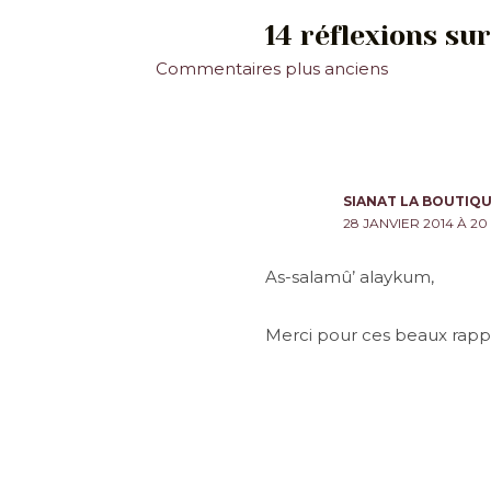
14 réflexions su
Commentaires
Commentaires plus anciens
plus
récents
SIANAT LA BOUTIQ
28 JANVIER 2014 À 20 
As-salamû’ alaykum,
Merci pour ces beaux rapp