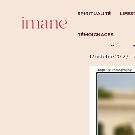
Aller
au
SPIRITUALITÉ
LIFES
contenu
TÉMOIGNAGES
Le hijab 
12 octobre 2012
/ P