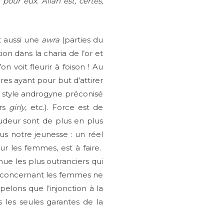
pour eux. Allah est, certes,
t aussi une
awra
(parties du
on dans la charia de l’or et
n voit fleurir à foison ! Au
es ayant pour but d’attirer
 style androgyne préconisé
urs
girly
, etc.). Force est de
pudeur sont de plus en plus
us notre jeunesse : un réel
r les femmes, est à faire.
e les plus outranciers qui
s) concernant les femmes ne
elons que l’injonction à la
les seules garantes de la