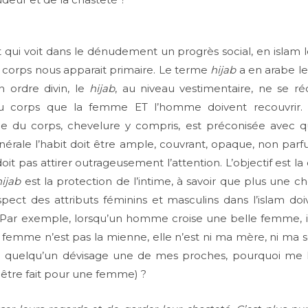
 qui voit dans le dénudement un progrès social, en islam
 du corps nous apparait primaire. Le terme
hijab
a en arabe le
n ordre divin, le
hijab
, au niveau vestimentaire, ne se ré
du corps que la femme ET l’homme doivent recouvrir.
le du corps, chevelure y compris, est préconisée avec qu
nérale l’habit doit être ample, couvrant, opaque, non pa
t pas attirer outrageusement l’attention. L’objectif est la 
hijab
est la protection de l’intime, à savoir que plus une c
spect des attributs féminins et masculins dans l’islam do
Par exemple, lorsqu’un homme croise une belle femme, i
 femme n’est pas la mienne, elle n’est ni ma mère, ni m
e quelqu’un dévisage une de mes proches, pourquoi me l
tre fait pour une femme) ?