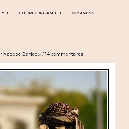
TYLE
COUPLE & FAMILLE
BUSINESS
: pour les femmes… ET les ho
ar
Nadege Bahiaoui
/
14 commentaires