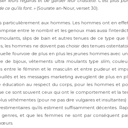
er leurs regards et de garder leur chasteté. C’est plus pur 
ce qu’ils font. »
(Sourate an-Nour, verset 30).
us particulièrement aux hommes. Les hommes ont en effe
prise entre le nombril et les genoux mais aussi l’interdicti
moulants, slips de bain et autres tenues de ce type que l’o
 les hommes ne doivent pas choisir des tenues ostentatoir
tuelle fourvoie de plus en plus les jeunes hommes avec un
re de bijoux, vêtements ultra moulants type
slim
, coule
es entre le féminin et le masculin et entre pudeur et im
uillés et les messages marketing aveuglent de plus en pl
 éducation au respect du corps, pour les hommes et pou
e ce sont souvent ceux qui ont le comportement et la tenu
s plus véhémentes (pour ne pas dire vulgaires et insultante
vestimentaires qu’ils estiment suffisamment décentes. Rapp
 genres, et que les femmes ne sont par conséquent pas 
mœurs.