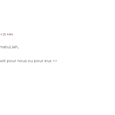
H 29 MIN
matuLlah,
 soit pour nous ou pour eux ^^