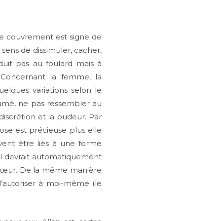
 le couvrement est signe de
 sens de dissimuler, cacher,
duit pas au foulard mais à
 Concernant la femme, la
elques variations selon le
rfumé, ne pas ressembler au
discrétion et la pudeur. Par
hose est précieuse plus elle
ivent être liés à une forme
l devrait automatiquement
a sœur. De la même manière
’autoriser à moi-même (le