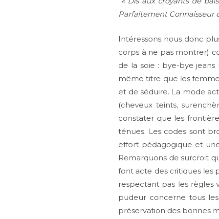
« Dis aux croyants de baiss
Parfaitement Connaisseur de 
Intéressons nous donc pl
corps à ne pas montrer) com
de la soie : bye-bye jeans 
même titre que les femmes,
et de séduire. La mode ac
(cheveux teints, surenchè
constater que les frontièr
ténues. Les codes sont bro
effort pédagogique et une
Remarquons de surcroit qu
font acte des critiques le
respectant pas les règles 
pudeur concerne tous les
préservation des bonnes 