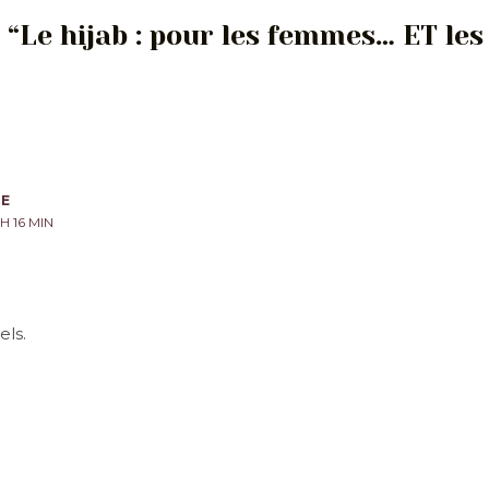
r “Le hijab : pour les femmes… ET l
UE
H 16 MIN
els.