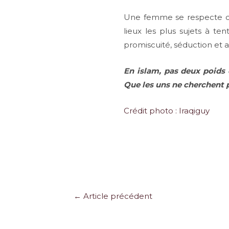
Une femme se respecte quo
lieux les plus sujets à ten
promiscuité, séduction et a
En islam, pas deux poids 
Que les uns ne cherchent pa
Crédit photo : Iraqiguy
Navigation
←
Article précédent
des
articles