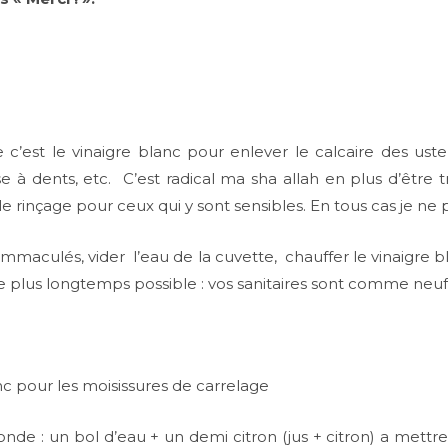
se c’est le vinaigre blanc pour enlever le calcaire des us
e à dents, etc. C’est radical ma sha allah en plus d’être t
le rinçage pour ceux qui y sont sensibles. En tous cas je ne
 immaculés, vider l’eau de la cuvette, chauffer le vinaigre b
r le plus longtemps possible : vos sanitaires sont comme neufs
nc pour les moisissures de carrelage
de : un bol d’eau + un demi citron (jus + citron) a mettr