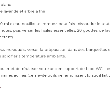
e blanc
 de lavande et arbre à thé
0 ml d’eau bouillante, remuez pour faire dissoudre le tout
nutes, puis verser les huiles essentielles, 20 gouttes de l
ectent).
ocs individuels, verser la préparation dans des barquettes
se solidifier à température ambiante.
mouler et de réutiliser votre ancien support de bloc-WC. L
nes au frais (cela évite qu’ils ne ramollissent lorsqu’il fait 
e