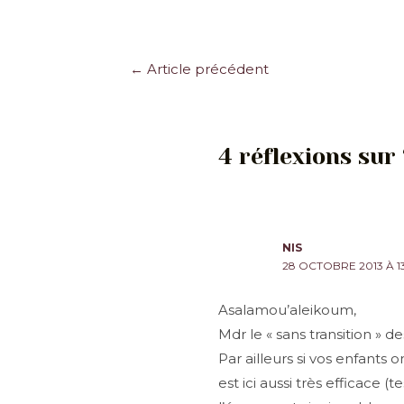
Navigation
←
Article précédent
des
articles
4 réflexions sur
NIS
28 OCTOBRE 2013 À 13
Asalamou’aleikoum,
Mdr le « sans transition » 
Par ailleurs si vos enfants 
est ici aussi très efficace (t