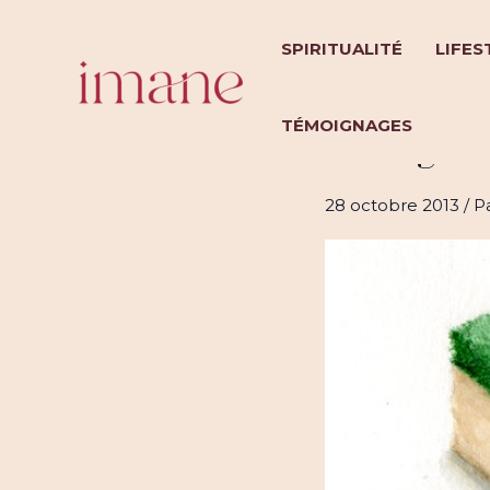
Aller
au
SPIRITUALITÉ
LIFES
contenu
TÉMOIGNAGES
Ménage : l
28 octobre 2013
/ P