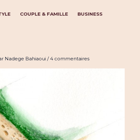
TYLE
COUPLE & FAMILLE
BUSINESS
es astuces nature de la rédac
ar
Nadege Bahiaoui
/
4 commentaires