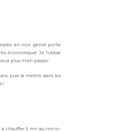
tensiles en inox genre porte
rès économique! Je l’utilise
 peux plus m’en passer.
lanc puis le mettre dans les
 !
e a chauffer 5 mn au micro-