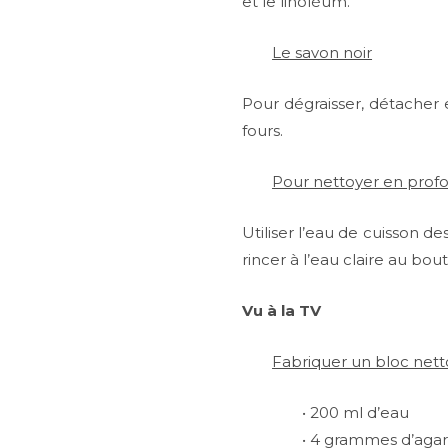
et le linoléum.
Le savon noir
Pour dégraisser, détacher et
fours.
Pour nettoyer en profo
Utiliser l’eau de cuisson d
rincer à l’eau claire au bou
Vu à la TV
Fabriquer un bloc net
• 200 ml d’eau
• 4 grammes d’agar