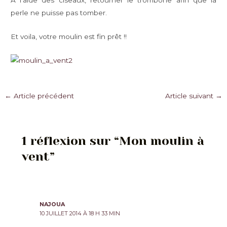
perle ne puisse pas tomber.
Et voila, votre moulin est fin prêt !!
Navigation
←
Article précédent
Article suivant
→
des
articles
1 réflexion sur “Mon moulin à
vent”
NAJOUA
10 JUILLET 2014 À 18 H 33 MIN