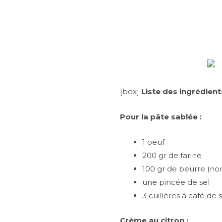
[box]
Liste des ingrédient
Pour la pâte sablée :
1 oeuf
200 gr de farine
100 gr de beurre (non
une pincée de sel
3 cuillères à café de 
Crème au citron :