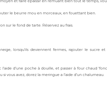
u moyen et faire épaissir en remuant bien tout le temps, v
e ajouter le beurre mou en morceaux, en fouettant bien.
n sur le fond de tarte. Réservez au frais.
 neige, lorsqu’ils deviennent fermes, rajouter le sucre e
 l’aide d’une poche à douille, et passer à four chaud ‘fonct
u si vous avez, dorez la meringue a l’aide d’un chalumeau.