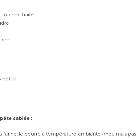
itron non traité
udre
arine
 petits)
 pâte sablée :
 la farine, le beurre à température ambiante (mou mais pas