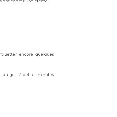
ous obtiendrez une crème.
t fouetter encore quelques
ion grill’ 2 petites minutes