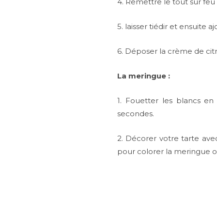
4. Remettre le tout sur fe
5. laisser tiédir et ensuit
6. Déposer la crème de citro
La meringue :
1. Fouetter les blancs en
secondes.
2. Décorer votre tarte avec
pour colorer la meringue o