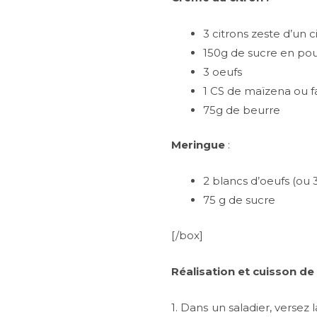
3 citrons zeste d’un c
150g de sucre en po
3 oeufs
1 CS de maïzena ou f
75g de beurre
Meringue
:
2 blancs d’oeufs (ou 3
75 g de sucre
[/box]
Réalisation et cuisson de
1. Dans un saladier, versez