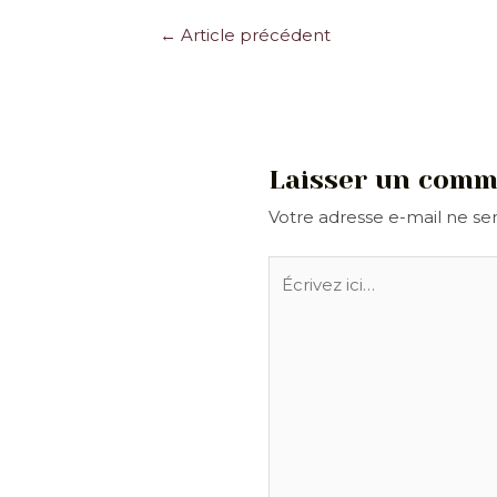
Navigation
←
Article précédent
des
articles
Laisser un comm
Votre adresse e-mail ne ser
Écrivez
ici…