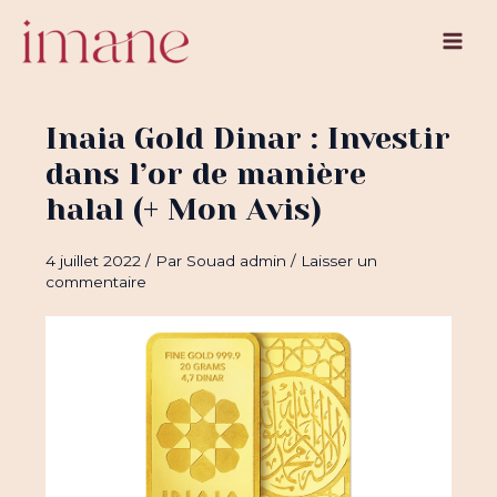
Aller
au
Main
contenu
Men
Inaia Gold Dinar : Investir
dans l’or de manière
halal (+ Mon Avis)
4 juillet 2022
/ Par
Souad admin
/
Laisser un
commentaire