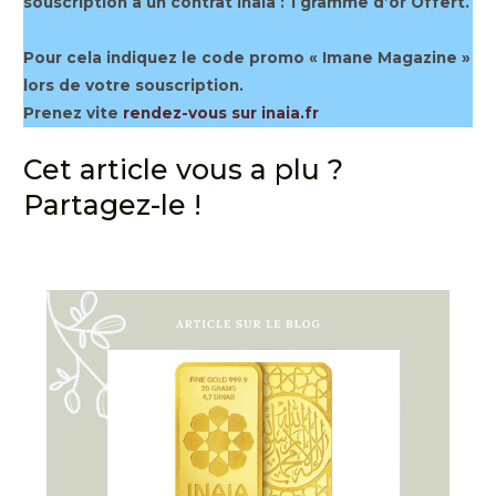
souscription à un contrat Inaia :
1 gramme d’or Offert
.
Pour cela indiquez le code promo « Imane Magazine »
lors de votre souscription.
Prenez vite
rendez-vous sur inaia.fr
Cet article vous a plu ?
Partagez-le !