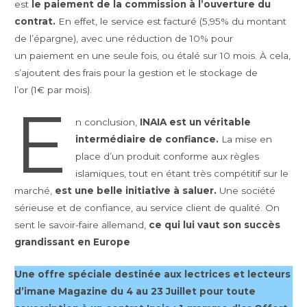
est
le paiement de la commission à l’ouverture du
contrat.
En effet, le service est facturé (5,95% du montant
de l’épargne), avec une réduction de 10% pour
un paiement en une seule fois, ou étalé sur 10 mois. À cela,
s’ajoutent des frais pour la gestion et le stockage de
l’or (1€ par mois).
E
n conclusion,
INAIA est un véritable
intermédiaire de confiance.
La mise en
place d’un produit conforme aux règles
islamiques, tout en étant très compétitif sur le
marché,
est une belle initiative à saluer.
Une société
sérieuse et de confiance, au service client de qualité. On
sent le savoir-faire allemand,
ce qui lui vaut son succès
grandissant en Europe
Une offre spéciale
destinée aux lectrices et lecteurs
d’imane Magazine
du 4 au 23 Juillet
pour toute