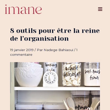
Aller
au
Main
contenu
Men
8 outils pour être la reine
de l’organisation
19 janvier 2019
/ Par
Nadege Bahiaoui
/
1
commentaire