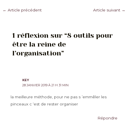
Navigation
←
Article précédent
Article suivant
→
des
articles
1 réflexion sur “8 outils pour
être la reine de
l’organisation”
KEY
28 JANVIER 2019 À 21 H 31 MIN
la meilleure méthode, pour ne pas s ’emmêler les
pinceaux c ‘est de rester organiser
Répondre