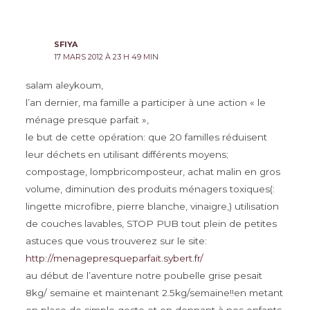
SFIYA
17 MARS 2012 À 23 H 49 MIN
salam aleykoum,
l’an dernier, ma famille a participer à une action « le
ménage presque parfait »,
le but de cette opération: que 20 familles réduisent
leur déchets en utilisant différents moyens;
compostage, lompbricomposteur, achat malin en gros
volume, diminution des produits ménagers toxiques(:
lingette microfibre, pierre blanche, vinaigre,) utilisation
de couches lavables, STOP PUB tout plein de petites
astuces que vous trouverez sur le site:
http://menagepresqueparfait.sybert.fr/
au début de l’aventure notre poubelle grise pesait
8kg/ semaine et maintenant 2.5kg/semaine!!en metant
en place de simple geste et en donnant à nos enfants