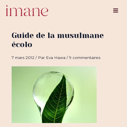
Aller
au
Main
contenu
Men
Guide de la musulmane
écolo
7 mars 2012
/ Par
Eva Hawa
/
9 commentaires